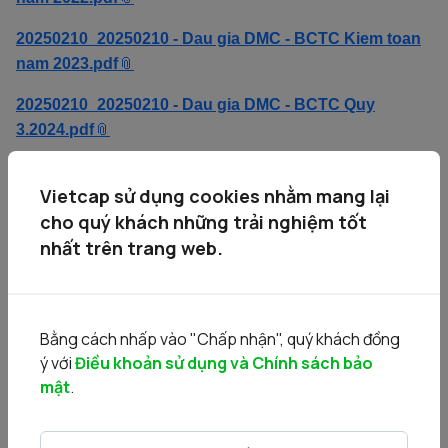
20250210_20250210 - Dau gia DMC - BCTC Kiem toan
nam 2023.pdf
20250210_20250210 - Dau gia DMC - BCTC Quy
3.2024.pdf
20250210_20250210 - Dau gia DMC - BCTC Quy
Vietcap sử dụng cookies nhằm mang lại
4.2024.pdf
cho quý khách những trải nghiệm tốt
20250210_20250210 - Dau gia DMC - Dieu le DMC.pdf
nhất trên trang web.
20250210_20250210 - Dau gia DMC - Giay CNSH co
phan.pdf
Bằng cách nhấp vào "Chấp nhận", quý khách đồng
20250210_20250210 - Dau gia DMC - Giay DKKD
ý với
Điều khoản sử dụng và Chính sách bảo
DMC.pdf
mật
.
20250210_20250210 - Dau gia DMC - Mau don.docx