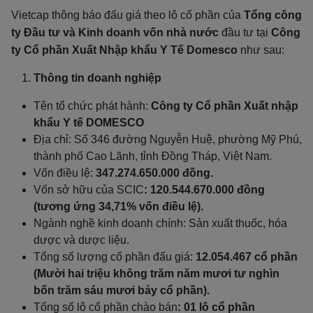
Vietcap thông báo đấu giá theo lô cổ phần của
Tổng công
ty Đầu tư và Kinh doanh vốn nhà nước
đầu tư tại
Công
ty Cổ phần Xuất Nhập khẩu Y Tế Domesco
như sau:
Thông tin doanh nghiệp
Tên tổ chức phát hành:
Công ty Cổ phần Xuất nhập
khẩu Y tế DOMESCO
Địa chỉ: Số 346 đường Nguyễn Huệ, phường Mỹ Phú,
thành phố Cao Lãnh, tỉnh Đồng Tháp, Việt Nam.
Vốn điều lệ:
347.274.650.000 đồng.
Vốn sở hữu của SCIC
: 120.544.670.000 đồng
(tương ứng 34,71% vốn điều lệ).
Ngành nghề kinh doanh chính: Sản xuất thuốc, hóa
dược và dược liệu.
Tổng số lượng cổ phần đấu giá:
12.054.467 cổ phần
(Mười hai triệu không trăm năm mươi tư nghìn
bốn trăm sáu mươi bảy cổ phần).
Tổng số lô cổ phần chào bán
: 01 lô cổ phần