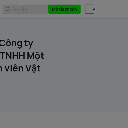
Mở tài khoản
Tìm kiếm
 Công ty
- TNHH Một
 viên Vật