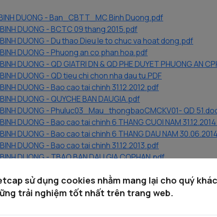
D BINH DUONG - Ban_CBTT_MC Binh Duong.pdf
 BINH DUONG - BCTC 09 thang 2015.pdf
BINH DUONG - Du thao Dieu le to chuc va hoat dong.pdf
 BINH DUONG - Phuong an co phan hoa.pdf
 BINH DUONG - QD GIATRI DN & QD PHE DUYET PHUONG AN CP
BINH DUONG - QD tieu chi chon nha dau tu.PDF
BINH DUONG - Bao cao tai chinh 31.12.2012.pdf
D BINH DUONG - QUYCHE BAN DAUGIA.pdf
D BINH DUONG - Phuluc03_Mau_thongbaoCMCKV01- QD 51.do
BINH DUONG - Bao cao tai chinh 6 THANG CUOI NAM 31.12.2014
 BINH DUONG - Bao cao tai chinh 6 THANG DAU NAM 30.06.2014
BINH DUONG - Bao cao tai chinh 31.12.2013.pdf
D BINH DUONG - TBAO BAN DAU GIA COPHAN.pdf
D BINH DUONG - MAU DON.docx
etcap sử dụng cookies nhằm mang lại cho quý khá
ững trải nghiệm tốt nhất trên trang web.