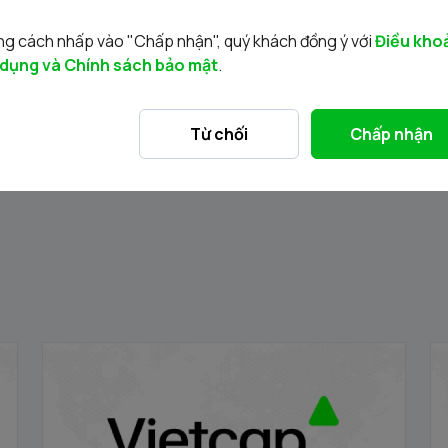
g cách nhấp vào "Chấp nhận", quý khách đồng ý với
Điều kho
 dụng và Chính sách bảo mật
.
Tin liên quan
Từ chối
Chấp nhận
ng
Thông báo đấu giá bán cổ phần của Công
T
ty Cổ phần Kinh doanh và Đầu tư Việt Hà
t
17/04/2026
02
do Ủy ban Nhân dân thành phố Hà Nội sở
Q
hữu
Hà