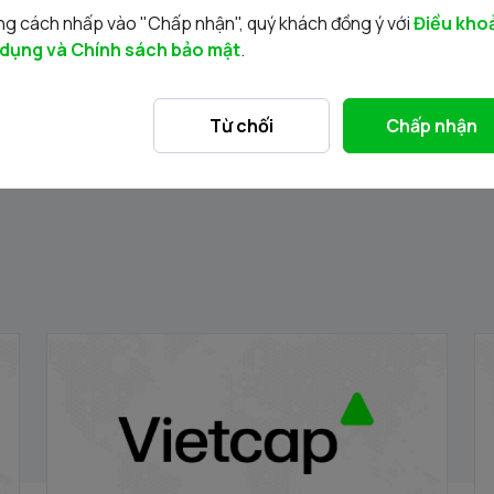
g cách nhấp vào "Chấp nhận", quý khách đồng ý với
Điều kho
 dụng và Chính sách bảo mật
.
Tin liên quan
Từ chối
Chấp nhận
ng
Thông báo đấu giá bán cổ phần của Công
T
ty Cổ phần Kinh doanh và Đầu tư Việt Hà
t
17/04/2026
02
do Ủy ban Nhân dân thành phố Hà Nội sở
Q
hữu
Hà