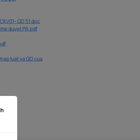
KV01- QD 51.doc
he duyet PA.pdf
pdf
hap luat va QD cua
ch