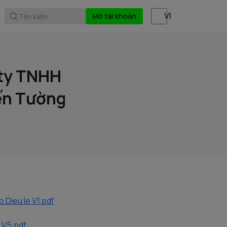
Mở tài khoản
Tìm kiếm
 ty TNHH
ến Tường
Dieu le V1.pdf
 V5.pdf