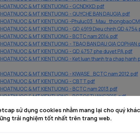
PTHOATNUOC & MT KIENTUONG - GCNDKKD.pdf
THOATNUOC & MT KIENTUONG - QUYCHE BAN DAUGIA.pdf
PTHOATNUOC & MT KIENTUONG -Phuluc03_Mau_thongbaoCMC
THOATNUOC & MT KIENTUONG - QD 4919 Dieu chinh QD 4754 p
THOATNUOC & MT KIENTUONG - BCTC nam 2014.pdf
THOATNUOC & MT KIENTUONG - TBAO BAN DAU GIA COPHAN.
THOATNUOC & MT KIENTUONG - QD 4757 phe duyet PA.pdf
HOATNUOC & MT KIENTUONG - Ket luan thanh tra chap hanh p
THOATNUOC & MT KIENTUONG - KIWASE_BCTC nam 2012.pdf
PTHOATNUOC & MT KIENTUONG - CBTT.pdf
THOATNUOC & MT KIENTUONG - BCTC nam 2013.pdf
PTHOATNUOC & MT KIENTUONG - BCTC6THANG2015.pdf
etcap sử dụng cookies nhằm mang lại cho quý khá
ững trải nghiệm tốt nhất trên trang web.