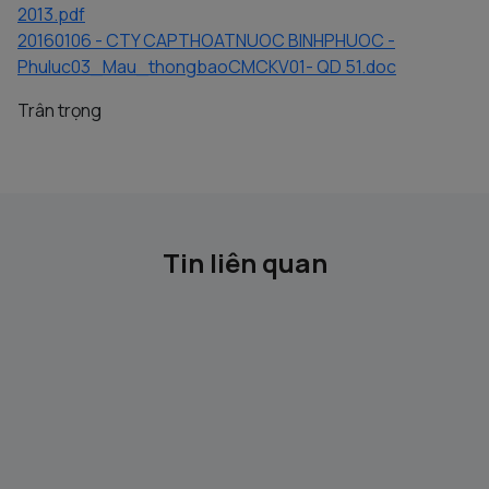
2013.pdf
20160106 - CTY CAPTHOATNUOC BINHPHUOC -
Phuluc03_Mau_thongbaoCMCKV01- QD 51.doc
Trân trọng
Tin liên quan