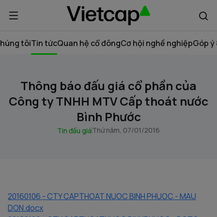
húng tôi
Tin tức
Quan hệ cổ đông
Cơ hội nghề nghiệp
Góp ý 
Thông báo đấu giá cổ phần của
Công ty TNHH MTV Cấp thoát nước
Bình Phước
Thứ năm, 07/01/2016
Tin đấu giá
20160106 - CTY CAPTHOAT NUOC BINH PHUOC - MAU
DON.docx