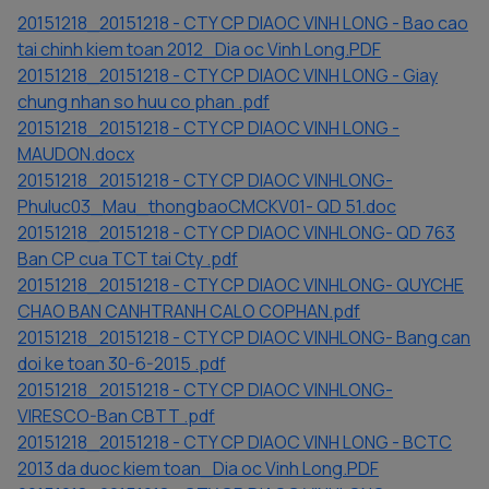
20151218_20151218 - CTY CP DIAOC VINH LONG - Bao cao
tai chinh kiem toan 2012_Dia oc Vinh Long.PDF
20151218_20151218 - CTY CP DIAOC VINH LONG - Giay
chung nhan so huu co phan .pdf
20151218_20151218 - CTY CP DIAOC VINH LONG -
MAUDON.docx
20151218_20151218 - CTY CP DIAOC VINHLONG-
Phuluc03_Mau_thongbaoCMCKV01- QD 51.doc
20151218_20151218 - CTY CP DIAOC VINHLONG- QD 763
Ban CP cua TCT tai Cty .pdf
20151218_20151218 - CTY CP DIAOC VINHLONG- QUYCHE
CHAO BAN CANHTRANH CALO COPHAN.pdf
20151218_20151218 - CTY CP DIAOC VINHLONG- Bang can
doi ke toan 30-6-2015 .pdf
20151218_20151218 - CTY CP DIAOC VINHLONG-
VIRESCO-Ban CBTT .pdf
20151218_20151218 - CTY CP DIAOC VINH LONG - BCTC
2013 da duoc kiem toan_Dia oc Vinh Long.PDF