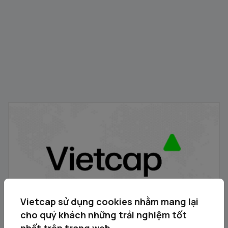
Thông báo đấu giá bán cổ phần của Công ty Cổ phần
Dịch vụ Truyền hình - Viễn thông Việt Nam do Đài truyền
hình Việt Nam sở hữu
19/05/2026
Vietcap sử dụng cookies nhằm mang lại
cho quý khách những trải nghiệm tốt