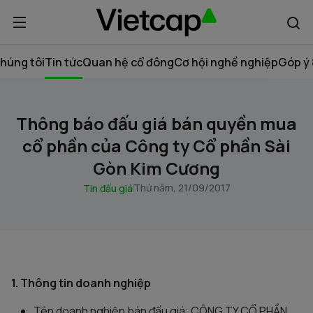
húng tôi
Tin tức
Quan hệ cổ đông
Cơ hội nghề nghiệp
Góp ý 
Thông báo đấu giá bán quyền mua
cổ phần của Công ty Cổ phần Sài
Gòn Kim Cương
Thứ năm, 21/09/2017
Tin đấu giá
1. Thông tin doanh nghiệp
Tên doanh nghiệp bán đấu giá: CÔNG TY CỔ PHẦN