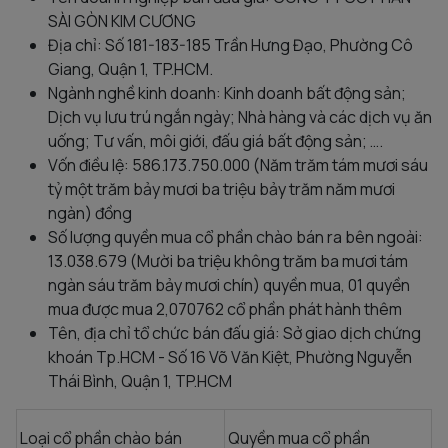
SÀI GÒN KIM CƯƠNG
Địa chỉ: Số 181-183-185 Trần Hưng Đạo, Phường Cô
Giang, Quận 1, TP.HCM.
Ngành nghề kinh doanh: Kinh doanh bất động sản;
Dịch vụ lưu trú ngắn ngày; Nhà hàng và các dịch vụ ăn
uống; Tư vấn, môi giới, đấu giá bất động sản; ….
Vốn điều lệ: 586.173.750.000 (Năm trăm tám mươi sáu
tỷ một trăm bảy mươi ba triệu bảy trăm năm mươi
ngàn) đồng
Số lượng quyền mua cổ phần chào bán ra bên ngoài:
13.038.679 (Mười ba triệu không trăm ba mươi tám
ngàn sáu trăm bảy mươi chín) quyền mua, 01 quyền
mua được mua 2,070762 cổ phần phát hành thêm
Tên, địa chỉ tổ chức bán đấu giá: Sở giao dịch chứng
khoán Tp.HCM - Số 16 Võ Văn Kiệt, Phường Nguyễn
Thái Bình, Quận 1, TP.HCM
Loại cổ phần chào bán
Quyền mua cổ phần