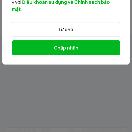
ý với
Điều khoản sử dụng và Chính sách bảo
20170919_20170919 - CTCP SAIGON KIMCUONG - BCTC
mật
.
2016.pdf
Từ chối
Chấp nhận
Tin liên quan
Thông báo đấu giá bán cổ phần của Công ty Cổ phần