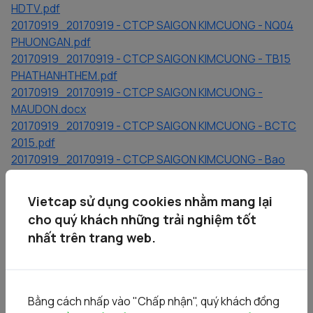
HDTV.pdf
20170919_20170919 - CTCP SAIGON KIMCUONG - NQ04
PHUONGAN.pdf
20170919_20170919 - CTCP SAIGON KIMCUONG - TB15
PHATHANHTHEM.pdf
20170919_20170919 - CTCP SAIGON KIMCUONG -
MAUDON.docx
20170919_20170919 - CTCP SAIGON KIMCUONG - BCTC
2015.pdf
20170919_20170919 - CTCP SAIGON KIMCUONG - Bao
cao thoai von.pdf
20170919_20170919 - CTCP SAIGON KIMCUONG -
Vietcap sử dụng cookies nhằm mang lại
CV3700 UBND TPHCM.pdf
cho quý khách những trải nghiệm tốt
20170919_20170919 - CTCP SAIGON KIMCUONG -
nhất trên trang web.
CV6212 UBCKNN.pdf
20170919_20170919 - CTCP SAIGON KIMCUONG - GIAY
CN GOP VON.pdf
20170919_20170919 - CTCP SAIGON KIMCUONG - DIEU
Bằng cách nhấp vào "Chấp nhận", quý khách đồng
LE CTCP.pdf