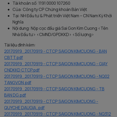
Tài khoản số: 1191 0000 107260
Của: Công ty CP Chứng khoán Bản Việt
Tại: NH Đầu tư & Phát triển Việt Nam – CN Nam Kỳ Khởi
Nghĩa
Nội dung: Nộp cọc đấu giá Sai Gon Kim Cuong <Tên
Nhà Đầu tư> <CMND/GPDKKD> <Số lượng>
Tài liệu đính kèm:
20170919_20170919 - CTCP SAIGON KIMCUONG - BAN
CBTT.pdf
20170919_20170919 - CTCP SAIGON KIMCUONG - GIAY
CNDKKD CTCP.pdf
20170919_20170919 - CTCP SAIGON KIMCUONG - NQ02
TANGVON.pdf
20170919_20170919 - CTCP SAIGON KIMCUONG - TB
BAN DG.pdf
20170919_20170919 - CTCP SAIGON KIMCUONG -
QUYCHE DAUGIA..pdf
20170919_20170919 - CTCP SAIGON KIMCUONG - NQ312