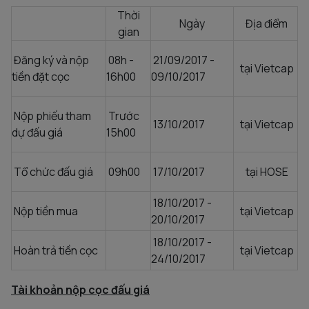
Thời
Ngày
Địa điểm
gian
Đăng ký và nộp
08h -
21/09/2017 -
tại Vietcap
tiền đặt cọc
16h00
09/10/2017
Nộp phiếu tham
Trước
13/10/2017
tại Vietcap
dự đấu giá
15h00
Tổ chức đấu giá
09h00
17/10/2017
tại HOSE
18/10/2017 -
Nộp tiền mua
tại Vietcap
20/10/2017
18/10/2017 -
Hoàn trả tiền cọc
tại Vietcap
24/10/2017
Tài khoản nộp cọc đấu giá