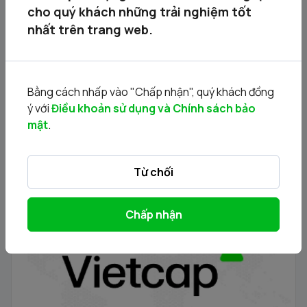
cho quý khách những trải nghiệm tốt
Tin liên quan
nhất trên trang web.
Bằng cách nhấp vào "Chấp nhận", quý khách đồng
ý với
Điều khoản sử dụng và Chính sách bảo
mật
.
Từ chối
Thông báo đấu giá bán cổ phần của Công ty Cổ phần
Chấp nhận
Dịch vụ Truyền hình - Viễn thông Việt Nam do Đài truyền
hình Việt Nam sở hữu
19/05/2026