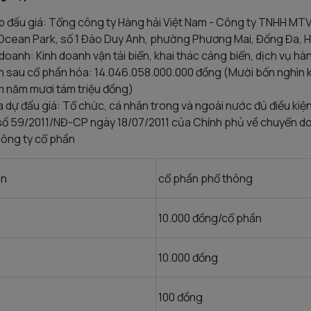
 đấu giá: Tổng công ty Hàng hải Việt Nam - Công ty TNHH MT
 Ocean Park, số 1 Đào Duy Anh, phường Phương Mai, Đống Đa, H
oanh: Kinh doanh vận tải biển, khai thác cảng biển, dịch vụ hàng
iến sau cổ phần hóa: 14.046.058.000.000 đồng (Mười bốn nghìn
m năm mươi tám triệu đồng)
a dự đấu giá: Tổ chức, cá nhân trong và ngoài nước đủ điều kiện
 số 59/2011/NĐ-CP ngày 18/07/2011 của Chính phủ về chuyển d
ông ty cổ phần
án
cổ phần phổ thông
10.000 đồng/cổ phần
10.000 đồng
100 đồng