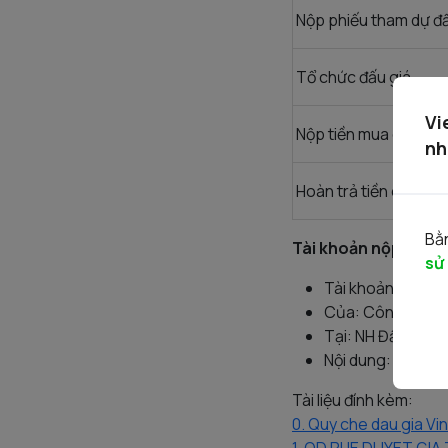
Nộp phiếu tham dự đấ
Tổ chức đấu giá
Vi
Nộp tiền mua cổ phầ
nh
Hoàn trả tiền cọc
Bằn
Tài khoản nộp cọc đ
sử
Tài khoản số: 12
Của: Công ty CP 
Tại: NH Đầu tư & 
Nội dung: Tên Nh
Tài liệu đính kèm:
0. Quy che dau gia Vi