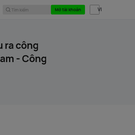
Mở tài khoản
Tìm kiếm
u ra công
Nam - Công