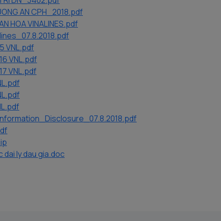
 TRI DN_3402.pdf
UONG AN CPH_2018.pdf
AN HOA VINALINES.pdf
lines_07.8.2018.pdf
5 VNL.pdf
16 VNL.pdf
17 VNL.pdf
NL.pdf
NL.pdf
L.pdf
 Information_Disclosure_07.8.2018.pdf
df
ip
 dai ly dau gia.doc