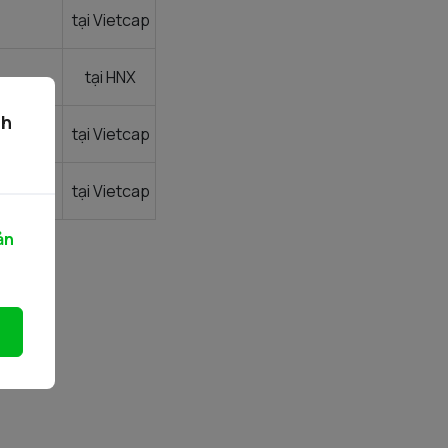
tại Vietcap
tại HNX
ch
tại Vietcap
tại Vietcap
ản
 giá