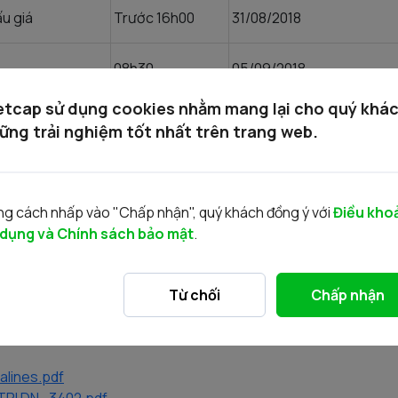
u giá
Trước 16h00
31/08/2018
08h30
05/09/2018
etcap sử dụng cookies nhằm mang lại cho quý khá
n
Trước 16h00
06/09/2018 - 15/09/2018
ững trải nghiệm tốt nhất trên trang web.
07/09/2018 - 12/09/2018
g cách nhấp vào "Chấp nhận", quý khách đồng ý với
Điều kho
ấu giá
 dụng và Chính sách bảo mật
.
21 0000 634896
Chứng khoán Bản Việt – Chi nhánh Hà nội
Từ chối
Chấp nhận
Phát triển Việt Nam – CN Hà Thành
à Đầu tư – CMND – số lượng nộp cọc đấu giá – Tên Công ty đấu
nalines.pdf