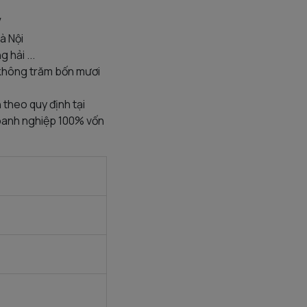
V
à Nội
 hải ...
 không trăm bốn mươi
 theo quy định tại
oanh nghiệp 100% vốn