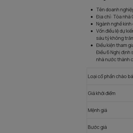
Tên doanh nghiệp
Địa chỉ: Tòa nhà
Ngành nghề kinh d
Vốn điều lệ dự k
sáu tỷ không tră
Điều kiện tham gi
Điều 6 Nghị định
nhà nước thành c
Loại cổ phần chào b
Giá khởi điểm
Mệnh giá
Bước giá