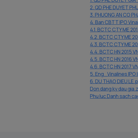
1. QD PHE DUYET GIA
2. QD PHE DUYET PH
3. PHUONG AN CO PH
4. Ban CBTT IPO Vina
4.1. BCTC CTY ME 201
4.2. BCTC CTY ME 20
4.3. BCTC CTY ME 20
4.4. BCTC HN 2015 V
4.5. BCTC HN 2016 V
4.6. BCTC HN 2017 VN
5. Eng_Vinalines IPO
6. DU THAO DIEU LE.p
Don dang ky dau gia.z
Phu luc Danh sach cac