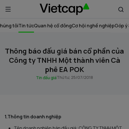
húng tôi
Tin tức
Quan hệ cổ đông
Cơ hội nghề nghiệp
Góp ý 
Thông báo đấu giá bán cổ phần của
Công ty TNHH Một thành viên Cà
phê EA POK
Thứ tư, 25/07/2018
Tin đấu giá
1.Thông tin doanh nghiệp
Tên doanh nghiệp bán đấu giá: CÔNG TY TNHH MỘT