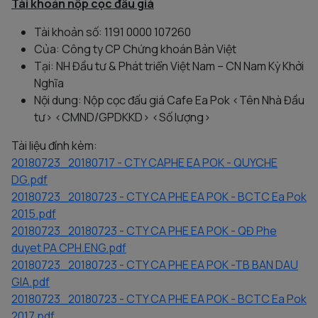
Tài khoản nộp cọc đấu giá
Tài khoản số: 1191 0000 107260
Của: Công ty CP Chứng khoán Bản Việt
Tại: NH Đầu tư & Phát triển Việt Nam – CN Nam Kỳ Khởi
Nghĩa
Nội dung: Nộp cọc đấu giá Cafe Ea Pok <Tên Nhà Đầu
tư> <CMND/GPDKKD> <Số lượng>
Tài liệu đính kèm:
20180723_20180717 - CTY CAPHE EA POK - QUYCHE
DG.pdf
20180723_20180723 - CTY CA PHE EA POK - BCTC Ea Pok
2015.pdf
20180723_20180723 - CTY CA PHE EA POK - QĐ Phe
duyet PA CPH.ENG.pdf
20180723_20180723 - CTY CA PHE EA POK -TB BAN DAU
GIA.pdf
20180723_20180723 - CTY CA PHE EA POK - BCTC Ea Pok
2017.pdf