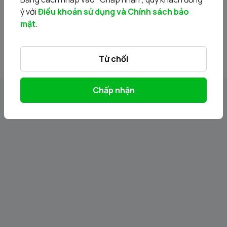
20180723_20180723 - CTY CAPHE EA POK - Ban
ý với
Điều khoản sử dụng và Chính sách bảo
CBTT.ENG.pdf
mật
.
20180723_20180723 - CTY CA PHE EA POK - PA CPH.pdf
Từ chối
Chấp nhận
Tin liên quan