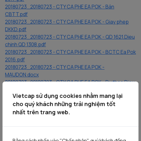
20180723_20180723 - CTY CA PHE EA POK - Bản
CBTT.pdf
20180723_20180723 - CTY CA PHE EA POK - Giay phep
DKKD.pdf
20180723_20180723 - CTY CA PHE EA POK - QD 1621.Dieu
chinh QD 1308.pdf
20180723_20180723 - CTY CA PHE EA POK - BCTC Ea Pok
2016.pdf
20180723_20180723 - CTY CA PHE EA POK -
MAUDON.docx
20180723_20180723 - CTY CA PHE EA POK - Du thao Dieu
le.pdf
Vietcap sử dụng cookies nhằm mang lại
20180723_20180723 - CTY CA PHE EA POK - CBTT dang
cho quý khách những trải nghiệm tốt
bao TA.docx
nhất trên trang web.
20180723_20180723 - CTY CA PHE EA POK - QD 3627 phe
duyet GTDN.pdf
20180723_20180723 - CTY CA PHE EA POK - QD 1308 phe
duyet PA CPH.pdf
Bằng cách nhấp vào "Chấp nhận", quý khách đồng