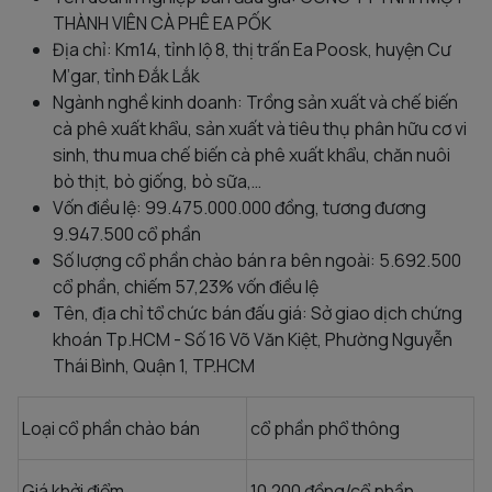
THÀNH VIÊN CÀ PHÊ EA PỐK
Địa chỉ: Km14, tỉnh lộ 8, thị trấn Ea Poosk, huyện Cư
M’gar, tỉnh Đắk Lắk
Ngành nghề kinh doanh: Trồng sản xuất và chế biến
cà phê xuất khẩu, sản xuất và tiêu thụ phân hữu cơ vi
sinh, thu mua chế biến cà phê xuất khẩu, chăn nuôi
bò thịt, bò giống, bò sữa,…
Vốn điều lệ: 99.475.000.000 đồng, tương đương
9.947.500 cổ phần
Số lượng cổ phần chào bán ra bên ngoài: 5.692.500
cổ phần, chiếm 57,23% vốn điều lệ
Tên, địa chỉ tổ chức bán đấu giá: Sở giao dịch chứng
khoán Tp.HCM - Số 16 Võ Văn Kiệt, Phường Nguyễn
Thái Bình, Quận 1, TP.HCM
Loại cổ phần chào bán
cổ phần phổ thông
Giá khởi điểm
10.200 đồng/cổ phần