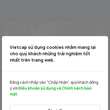
Thông báo đấu giá bán cổ phần của Công ty Cổ phần
Kinh doanh và Đầu tư Việt Hà do Ủy ban Nhân dân thành
phố Hà Nội sở hữu
17/04/2026
Vietcap sử dụng cookies nhằm mang lại
cho quý khách những trải nghiệm tốt
nhất trên trang web.
Bằng cách nhấp vào "Chấp nhận", quý khách đồng
ý với
Điều khoản sử dụng và Chính sách bảo
mật
.
Thông báo đấu giá bán cổ phần của Công ty Cổ phần
Đầu tư Thương mại và Dịch vụ Quốc tế do Ủy ban Nhân
dân thành phố Hà Nội sở hữu
02/03/2026