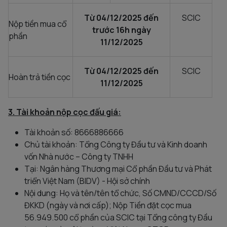
Từ 04/12/2025 đến
SCIC
Nộp tiền mua cổ
trước 16h ngày
phần
11/12/2025
Từ 04/12/2025 đến
SCIC
Hoàn trả tiền cọc
11/12/2025
3. Tài khoản nộp cọc đấu giá:
Tài khoản số: 8666886666
Chủ tài khoản: Tổng Công ty Đầu tư và Kinh doanh
vốn Nhà nước – Công ty TNHH
Tại: Ngân hàng Thương mại Cổ phần Đầu tư và Phát
triển Việt Nam (BIDV) - Hội sở chính
Nội dung: Họ và tên/tên tổ chức, Số CMND/CCCD/Số
ĐKKD (ngày và nơi cấp); Nộp Tiền đặt cọc mua
56.949.500 cổ phần của SCIC tại Tổng công ty Đầu