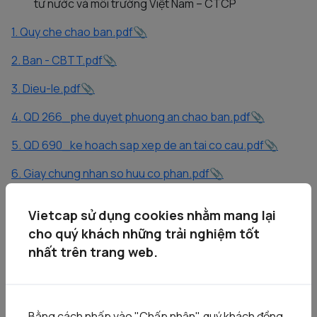
tư nước và môi trường Việt Nam – CTCP
1. Quy che chao ban.pdf
2. Ban - CBTT.pdf
3. Dieu-le.pdf
4. QD 266_phe duyet phuong an chao ban.pdf
5. QD 690_ke hoach sap xep de an tai co cau.pdf
6. Giay chung nhan so huu co phan.pdf
7. NQ 190_HDTV ban con VIW.pdf
Vietcap sử dụng cookies nhằm mang lại
8. CV 1787_SCIC gui HNX ban co phan VIW.pdf
cho quý khách những trải nghiệm tốt
nhất trên trang web.
9. Nghi quyet dhdcd 2025.pdf
10. Giay DKKD.pdf
11. BCTC_2024.pdf
Bằng cách nhấp vào "Chấp nhận", quý khách đồng