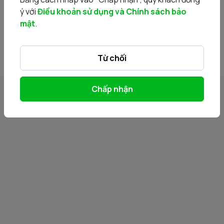
ý với
Điều khoản sử dụng và Chính sách bảo
12. BCTC rieng ban nien 2025.pdf
mật
.
13. BCTC hop nhat ban nien 2025.pdf
Từ chối
Chấp nhận
Tin liên quan