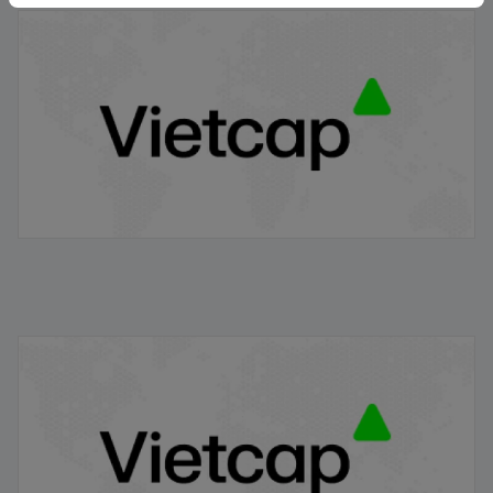
Thông báo phát hành chứng quyền có bảo đảm - Đợt
phát hành 24.11.2025
21/11/2025
VRE/VIETCAP/M/Au/T/A5 - Thông báo phát hành
chứng quyền có bảo đảm
20/11/2025