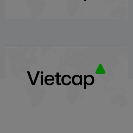
VPB/VIETCAP/M/Au/T/A8 - Thông báo phát hành
chứng quyền có bảo đảm
20/11/2025