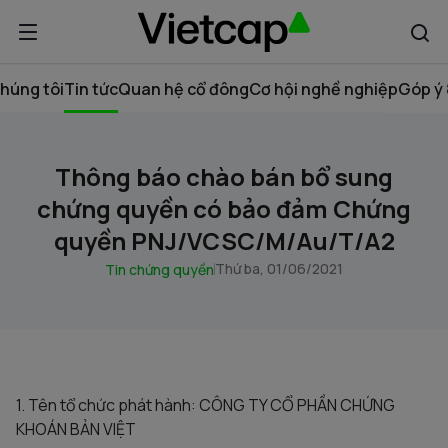
húng tôi
Tin tức
Quan hệ cổ đông
Cơ hội nghề nghiệp
Góp ý 
Thông báo chào bán bổ sung
chứng quyền có bảo đảm Chứng
quyền PNJ/VCSC/M/Au/T/A2
Thứ ba, 01/06/2021
Tin chứng quyền
1. Tên tổ chức phát hành: CÔNG TY CỔ PHẦN CHỨNG
KHOÁN BẢN VIỆT