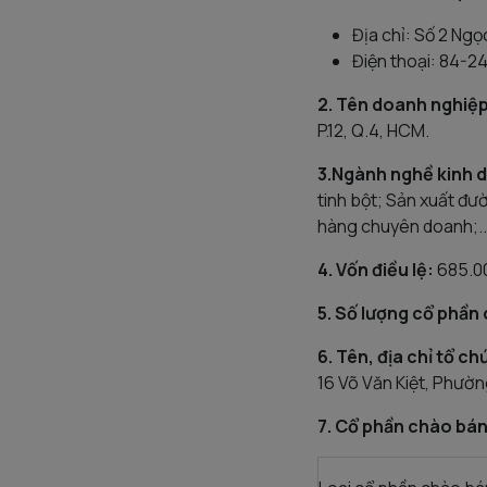
Địa chỉ: Số 2 Ngọ
Điện thoại: 84-2
2. Tên doanh nghiệp
P.12, Q.4, HCM.
3.Ngành nghề kinh 
tinh bột; Sản xuất đư
hàng chuyên doanh;..
4. Vốn điều lệ:
685.00
5. Số lượng cổ phần
6. Tên, địa chỉ tổ c
16 Võ Văn Kiệt, Phườn
7. Cổ phần chào bán