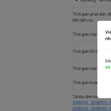
Nội dung: Tên Nh
Thời gian phát đơn, đ
tiền đặt cọc
Vi
Thời gian nộp phiếu t
nh
Thời gian tổ chức đấu
Bằn
sử
Thời gian nộp tiền m
Thời gian hoàn trả ti
Tài liệu đính kèm
20180115_20180115 - 
20180115_20180115 - 