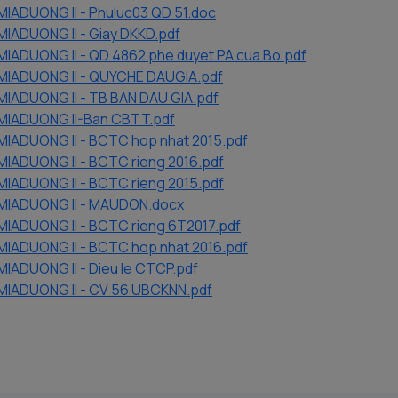
MIADUONG II - Phuluc03 QD 51.doc
MIADUONG II - Giay DKKD.pdf
MIADUONG II - QD 4862 phe duyet PA cua Bo.pdf
 MIADUONG II - QUYCHE DAUGIA.pdf
MIADUONG II - TB BAN DAU GIA.pdf
 MIADUONG II-Ban CBTT.pdf
MIADUONG II - BCTC hop nhat 2015.pdf
MIADUONG II - BCTC rieng 2016.pdf
MIADUONG II - BCTC rieng 2015.pdf
 MIADUONG II - MAUDON.docx
MIADUONG II - BCTC rieng 6T2017.pdf
MIADUONG II - BCTC hop nhat 2016.pdf
MIADUONG II - Dieu le CTCP.pdf
 MIADUONG II - CV 56 UBCKNN.pdf