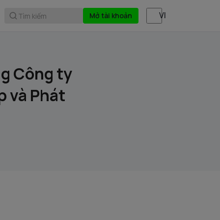
Mở tài khoản
Tìm kiếm
ng Công ty
p và Phát