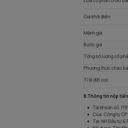
Loại cổ phần chào bá
Giá khởi điểm
Mệnh giá
Bước giá
Tổng số lượng cổ phầ
Phương thức chào b
Tỉ lệ đặt cọc
8.Thông tin nộp tiền
Tài khoản số: 11
Của: Công ty CP
Tại: NH Đầu tư & 