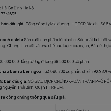
c Hà, Ba Đình, Hà Nội
4 7341635
 bán đấu giá:
Tổng công ty Mía đường II - CTCP Địa chỉ: Số 
doanh chính:
Sản xuất sản phẩm từ plastic; Sản xuất tinh bột 
ờng; Chưng, tinh cất và pha chế các loại rượu mạnh; Bán lẻ th
0.000.000 đồng tương đương 68.500.000 cổ phần.
 chào bán ra bên ngoài:
63.690.700 cổ phần, chiếm 92,98% vố
hức bán đấu giá:
SỞ GIAO DỊCH CHỨNG KHOÁN THÀNH PHỐ HỒ CH
g Nguyễn Thái Bình, Quận 1, TP.HCM.
 ra công chúng thông qua đấu giá.