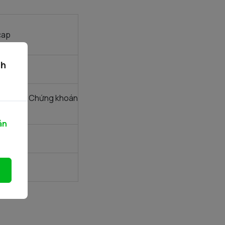
cap
ch
cap
Giao dịch Chứng khoán
ản
cap
cap