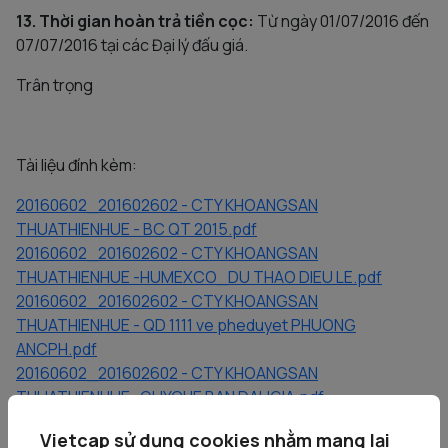
13. Thời gian hoàn trả tiền cọc:
Từ ngày 01/07/2016 đến
07/07/2016 tại các Đại lý đấu giá.
Trân trọng
Tài liệu đính kèm:
20160602_201602602 - CTY KHOANGSAN
THUATHIENHUE - BC QT 2015.pdf
20160602_201602602 - CTY KHOANGSAN
THUATHIENHUE -HUMEXCO_DU THAO DIEU LE.pdf
20160602_201602602 - CTY KHOANGSAN
THUATHIENHUE - QD 1111 ve pheduyet PHUONG
ANCPH.pdf
20160602_201602602 - CTY KHOANGSAN
THUATHIENHUE- QUYCHE BAN DAUGIA.pdf
20160602_201602602 - CTY KHOANGSAN
Vietcap sử dụng cookies nhằm mang lại
THUATHIENHUE -Humexco_PA CPH.pdf