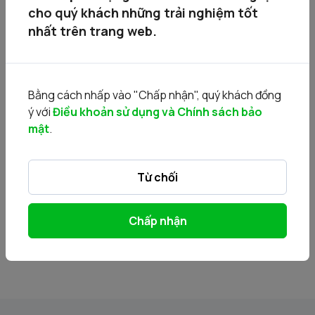
cho quý khách những trải nghiệm tốt
20160602_201602602 - CTY KHOANGSAN
nhất trên trang web.
THUATHIENHUE- THONG BAO BAN DAU GIA.pdf
20160602_201602602 - CTY KHOANGSAN
THUATHIENHUE - HUMEXCO_CBTT.pdf
20160602_201602602 - CTY KHOANGSAN
Bằng cách nhấp vào "Chấp nhận", quý khách đồng
THUATHIENHUE - Bcao kiem toan 2014.PDF
ý với
Điều khoản sử dụng và Chính sách bảo
20160602_201602602 - CTY KHOANGSAN
mật
.
THUATHIENHUE - MAUDON.docx
20160602_201602602 - CTY KHOANGSAN
THUATHIENHUE - bctc nam 2013.pdf
Từ chối
20160602_201602602 - CTY KHOANGSAN
THUATHIENHUE- Phuluc03_Mau_thongbaoCMCKV01-
QD 51.doc
Chấp nhận