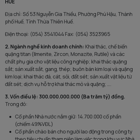
HUẾ
Địa chỉ: Số 53 Nguyễn Gia Thiều, Phường Phú Hậu, Thành
phố Huế, Tỉnh Thừa Thiên Huế.
Điện thoại: (054) 3541044 Fax: (054) 3523965
2. Ngành nghề kinh doanh chính:
Khai thác, chế biến
quặng titan (Ilmenite, Zircon, Monazite, Rutile) và các
chất phụ gia cho vật liệu công nghiệp; khai thác quặng
sắt; sản xuất sắt, gang, thép; buôn bán kim loại và quặng
kim loại; khai thác đá, cát, sỏi, đất sét; sản xuất vật liệu từ
đất sét; dịch vụ hỗ trợ khai thác mỏ và quặng; ….
3. Vốn điều lệ: 300.000.000.000 (Ba trăm tỷ) đồng.
Trong đó:
Cổ phần Nhà nước nắm giữ: 14.700.000 cổ phần
(chiếm 49%VĐL)
Cổ phần chào bán cho người lao động trong công ty
theo tiêu chuẩn tham niên làm việc trong khu vực Nhà