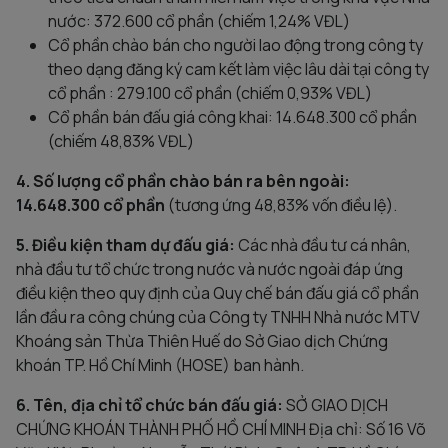
nước: 372.600 cổ phần (chiếm 1,24% VĐL)
Cổ phần chào bán cho người lao động trong công ty
theo dạng đăng ký cam kết làm việc lâu dài tại công ty
cổ phần : 279.100 cổ phần (chiếm 0,93% VĐL)
Cổ phần bán đấu giá công khai: 14.648.300 cổ phần
(chiếm 48,83% VĐL)
4. Số lượng cổ phần chào bán ra bên ngoài:
14.648.300 cổ phần
(tương ứng 48,83% vốn điều lệ).
5. Điều kiện tham dự đấu giá:
Các nhà đầu tư cá nhân,
nhà đầu tư tổ chức trong nước và nước ngoài đáp ứng
điều kiện theo quy định của Quy chế bán đấu giá cổ phần
lần đầu ra công chúng của Công ty TNHH Nhà nước MTV
Khoáng sản Thừa Thiên Huế do Sở Giao dịch Chứng
khoán TP. Hồ Chí Minh (HOSE) ban hành.
6. Tên, địa chỉ tổ chức bán đấu giá:
SỞ GIAO DỊCH
CHỨNG KHOÁN THÀNH PHỐ HỒ CHÍ MINH Địa chỉ: Số 16 Võ