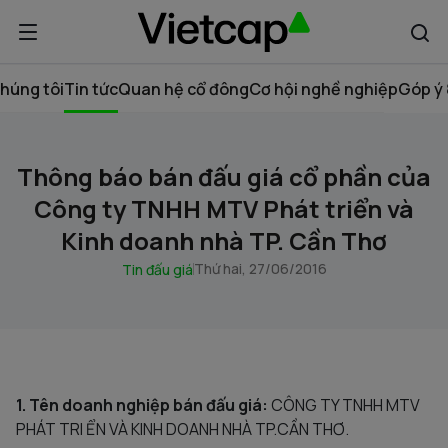
húng tôi
Tin tức
Quan hệ cổ đông
Cơ hội nghề nghiệp
Góp ý 
Thông báo bán đấu giá cổ phần của
Công ty TNHH MTV Phát triển và
Kinh doanh nhà TP. Cần Thơ
Thứ hai, 27/06/2016
Tin đấu giá
1. Tên doanh nghiệp bán đấu giá:
CÔNG TY TNHH MTV
PHÁT TRI ỂN VÀ KINH DOANH NHÀ TP.CẦN THƠ.