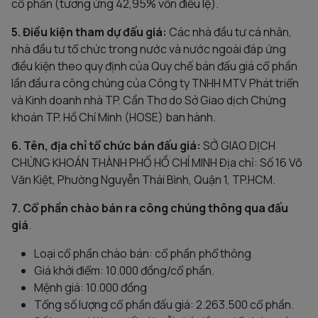
cổ phần (tương ứng 42,95% vốn điều lệ).
5. Điều kiện tham dự đấu giá:
Các nhà đầu tư cá nhân,
nhà đầu tư tổ chức trong nước và nước ngoài đáp ứng
điều kiện theo quy định của Quy chế bán đấu giá cổ phần
lần đầu ra công chúng của Công ty TNHH MTV Phát triển
và Kinh doanh nhà TP. Cần Thơ do Sở Giao dịch Chứng
khoán TP. Hồ Chí Minh (HOSE) ban hành.
6. Tên, địa chỉ tổ chức bán đấu giá:
SỞ GIAO DỊCH
CHỨNG KHOÁN THÀNH PHỐ HỒ CHÍ MINH Địa chỉ: Số 16 Võ
Văn Kiệt, Phường Nguyễn Thái Bình, Quận 1, TP.HCM.
7. Cổ phần chào bán ra công chúng thông qua đấu
giá
.
Loại cổ phần chào bán: cổ phần phổ thông
Giá khởi điểm: 10.000 đồng/cổ phần.
Mệnh giá: 10.000 đồng
Tổng số lượng cổ phần đấu giá: 2.263.500 cổ phần.