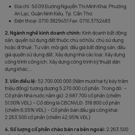
Địa chỉ: Số 09 Đường Nguyễn Thị Minh Khai, Phường
An Lạc, Quận Ninh Kiều, Tp. Cần Thơ.
Điện thoại: 0710.3829451 Fax: 0710.3752483
2. Ngành nghề kinh doanh chính:
Kinh doanh bất động
sản, quyền sử dụng đất thuộc chủ sở hữu, chủ sử dụng
hoặc đi thuê; Tư vấn, môi giới, đấu giá bất động sản, đấu
giá quyền sử dụng đất; Xây dựng nhà các loại; Xây dựng
công trình công ích; Xây dựng công trình kỹ thuật dân
dụng khác;…
3. Vốn điều lệ:
52.700.000.000 (Năm mươi hai tỷ bảy trăm
triệu đồng) tương đương 5.270.000 cổ phần. Trong đó: –
Cổ phần Nhà nước nắm giữ: 2.687.700 cổ phần (chiếm
51,00% VĐL) – Cổ đông là CBCNVLĐ: 318.800 cổ phần
(chiếm 6,05% VĐL) – Cổ phần bán đấu giá công khai:
2.263.500 cổ phần (chiếm 42,95% VĐL)
4. Số lượng cổ phần chào bán ra bên ngoài:
2.263.500