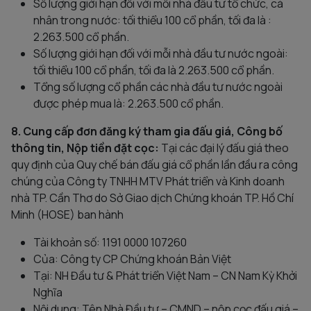
Số lượng giới hạn đối với mỗi nhà đầu tư tổ chức, cá
nhân trong nước: tối thiểu 100 cổ phần, tối đa là :
2.263.500 cổ phần.
Số lượng giới hạn đối với mỗi nhà đầu tư nước ngoài:
tối thiểu 100 cổ phần, tối đa là 2.263.500 cổ phần.
Tổng số lượng cổ phần các nhà đầu tư nước ngoài
được phép mua là: 2.263.500 cổ phần.
8. Cung cấp đơn đăng ký tham gia đấu giá, Công bố
thông tin, Nộp tiền đặt cọc:
Tại các đại lý đấu giá theo
quy định của Quy chế bán đấu giá cổ phần lần đầu ra công
chúng của Công ty TNHH MTV Phát triển và Kinh doanh
nhà TP. Cần Thơ do Sở Giao dịch Chứng khoán TP. Hồ Chí
Minh (HOSE) ban hành
Tài khoản số: 1191 0000 107260
Của: Công ty CP Chứng khoán Bản Việt
Tại: NH Đầu tư & Phát triển Việt Nam – CN Nam Kỳ Khởi
Nghĩa
Nội dung: Tên Nhà Đầu tư – CMND – nộp cọc đấu giá –