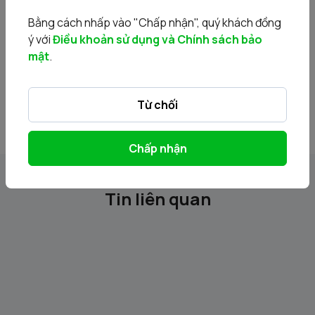
6-GDKDN VEE.pdf
Bằng cách nhấp vào "Chấp nhận", quý khách đồng
ý với
Điều khoản sử dụng và Chính sách bảo
7-Dieu le.pdf
mật
.
8-BCTC 2023 VEE.pdf
9-BCTC 2024 VEE.pdf
Từ chối
Chấp nhận
Tin liên quan