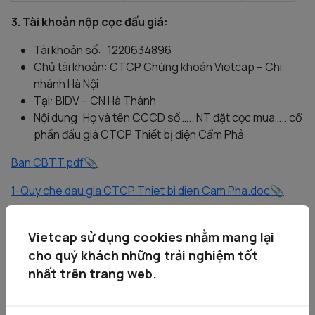
3. Tài khoản nộp cọc đấu giá:
Tài khoản số: 1220634896
Chủ tài khoản: CTCP Chứng khoán Vietcap – Chi
nhánh Hà Nội
Tại: BIDV – CN Hà Thành
Nội dung: Họ và tên CCCD số ….. NT đặt cọc mua….. cổ
phần đấu giá CTCP Thiết bị điện Cẩm Phả
Ban CBTT.pdf
1-Quy che dau gia CTCP Thiet bi dien Cam Pha.doc
2-QD 1263 CP..pdf
Vietcap sử dụng cookies nhằm mang lại
3-QD 355 TKV.pdf
cho quý khách những trải nghiệm tốt
nhất trên trang web.
4-GDKDN TKV..pdf
5-VEE XNSHCP cua TKV.pdf