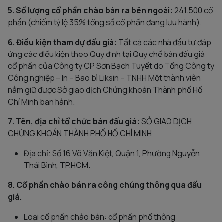
5. Số lượng cổ phần chào bán ra bên ngoài:
241.500 cổ
phần (chiếm tỷ lệ 35% tổng số cổ phần đang lưu hành).
6. Điều kiện tham dự đấu giá:
Tất cả các nhà đầu tư đáp
ứng các điều kiện theo Quy định tại Quy chế bán đấu giá
cổ phần của Công ty CP Sơn Bạch Tuyết do Tổng Công ty
Công nghiệp – In – Bao bì Liksin – TNHH Một thành viên
nắm giữ được Sở giao dịch Chứng khoán Thành phố Hồ
Chí Minh ban hành.
7. Tên, địa chỉ tổ chức bán đấu giá:
SỞ GIAO DỊCH
CHỨNG KHOÁN THÀNH PHỐ HỒ CHÍ MINH
Địa chỉ: Số 16 Võ Văn Kiệt, Quận 1, Phường Nguyễn
Thái Bình, TP.HCM.
8. Cổ phần chào bán ra công chúng thông qua đấu
giá.
Loại cổ phần chào bán: cổ phần phổ thông