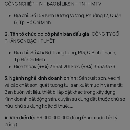
CÔNG NGHIỆP – IN – BAO BÌ LIKSIN – TNHH MTV
Địa chỉ: Số 159 Kinh Dương Vương, Phường 12, Quận
6, Tp. Hồ Chí Minh.
2. Tên tổ chức có cổ phần bán đấu giá:
CÔNG TY CỔ
PHẦN SƠN BẠCH TUYẾT
Địa chỉ: Số 414 Nơ Trang Long, P.13, Q.Bình Thạnh,
Tp.Hồ Chí Minh.
Điện thoại: (+84) 35530201 Fax: (+84) 35533373
3. Ngành nghề kinh doanh chính:
Sản xuất sơn, véc ni
và các chất sơn, quét tương tự; sản xuất mực in và ma tít;
Bán buôn vật liệu, thiết bị lắp đặt khác trong xây dựng;
Kinh doanh bất động sản, quyền sử dụng đất thuộc chủ sở
hữu, chủ sử dụng hoặc đi thuê;….
4. Vốn điều lệ:
69.000.000.000 đồng (Sáu mươi chín tỷ
đồng).