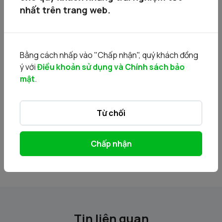
20161221_20161221 - CTCP SON BACH TUYET -
nhất trên trang web.
MAUDON.docx
20161221_20161220 - CTCP SON BACH TUYET - QUYCHE
DAUGIA.pdf
20161221_20161221 - CTCP SON BACH TUYET - BCTC
Bằng cách nhấp vào "Chấp nhận", quý khách đồng
30062016.pdf
ý với
Điều khoản sử dụng và Chính sách bảo
20161221_20161221 - CTCP SON BACH TUYET - BCTC KT
mật
.
2015.pdf
20161221_20161221 - CTCP SON BACH TUYET - BCTC KT
Từ chối
2014.pdf
20161222_20161221 - CTCP SON BACH TUYET -
CBTT_Final.pdf
Chấp nhận
Tin liên quan