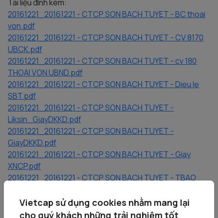
Tài liệu đính kèm:
20161221_20161221 - CTCP SON BACH TUYET - BC thoai
von.pdf
20161221_20161221 - CTCP SON BACH TUYET - CV 8170
UBCK.pdf
20161221_20161221 - CTCP SON BACH TUYET - cv 180
THOAI VON UBND.pdf
20161221_20161221 - CTCP SON BACH TUYET - Dieu le
SBT.pdf
20161221_20161221 - CTCP SON BACH TUYET -
Liksin_GiayDKKD.pdf
20161221_20161221 - CTCP SON BACH TUYET -
GiayDKKD.pdf
20161221_20161221 - CTCP SON BACH TUYET - Giay
XNCP.pdf
20161221_20161221 - CTCP SON BACH TUYET - TBAO
BAN DAUGIA.docx
20161221_20161221 - CTCP SON BACH TUYET - NQ28
Vietcap sử dụng cookies nhằm mang lại
HDTV.pdf
cho quý khách những trải nghiệm tốt