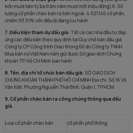
bốn mươi tám tỷ ba trăm năm mươi mốt triệu đồng) 6. Số
lượng cổ phần chào bán ra bên ngoài: 4.521.145 cổ phần,
chiếm 93,51% vốn điều lệ đang lưu hành
7. Điều kiện tham dự đấu giá:
Tất cả các nhà đầu tư đáp
ứng các điều kiện theo quy định tại Quy chế bán đấu giá
Công ty CP Công trình Giao thong 60 do Công ty TNHH
Mua bán nợ Việt Nam nắm giữ được Sở giao dịch Chứng
khoán TP. Hồ Chí Minh ban hành.
8. Tên, địa chỉ tổ chức bán đấu giá:
SỞ GIAO DỊCH
CHỨNG KHOÁN THÀNH PHỐ HỒ CHÍ MINH Địa chỉ: Số 16 Võ
Văn Kiệt, Phường Nguyễn Thái Bình, Quận 1, TP.HCM.
9. Cổ phần chào bán ra công chúng thông qua đấu
giá.
Loại cổ phần chào bán
cổ phần phổ thông