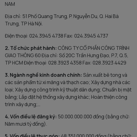
NAM
Địa chỉ: 51 Phố Quang Trung, P. Nguyễn Du, Q. Hai Bà
Trưng, TP Hà Nội.
Điện thoại: 024.3945 4738 Fax: 024.3945 4737
2. Tổ chức phát hành:
CÔNG TY CỔ PHẦN CÔNG TRÌNH
GIAO THÔNG 60 Địa chỉ: Số 20C Trần Hưng Đạo, P.7, Q.5,
TP HCM Điện thoại: 028.3923 4358 Fax: 028.3923 4429
3. Ngành nghề kinh doanh chính:
Sản xuất bê tong và
các sản phẩm từ xi măng và thạch cao; Xây dựng nhà các
loại; Xây dựng công trình kỹ thuật dân dụng; Chuẩn bị mặt
bằng; Lắp đặt hệ thống xây dựng khác; Hoàn thiện công
trình xây dựng;…
4. Vốn điều lệ đăng ký:
50.000.000.000 đồng (bằng chữ:
Năm mươi tỷ đồng).
5. Vốn điều lệ thực góp:
48.351.000.000 đồng (bằng chữ: