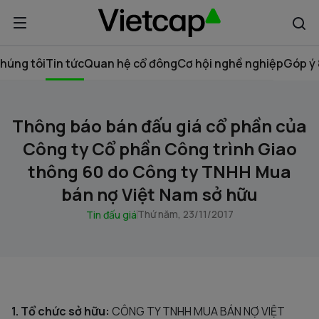
húng tôi
Tin tức
Quan hệ cổ đông
Cơ hội nghề nghiệp
Góp ý 
Thông báo bán đấu giá cổ phần của
Công ty Cổ phần Công trình Giao
thông 60 do Công ty TNHH Mua
bán nợ Việt Nam sở hữu
Thứ năm, 23/11/2017
Tin đấu giá
1. Tổ chức sở hữu:
CÔNG TY TNHH MUA BÁN NỢ VIỆT