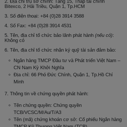
2. Địa chỉ trụ sở chính: Tầng 15, Tháp tài chính
Bitexco, 2 Hải Triều, Quận 1, Tp.HCM
3. Số điện thoại: +84 (0)28 3914 3588
4. Số Fax: +84 (0)28 3914 4531
5. Tên, địa chỉ tổ chức bảo lãnh phát hành
(nếu có)
:
Không có
6. Tên, địa chỉ tổ chức nhận ký quỹ tài sản đảm bảo:
Ngân hàng TMCP Đầu tư và Phát triển Việt Nam –
CN Nam Kỳ Khởi Nghĩa
Địa chỉ: 66 Phó Đức Chính, Quận 1, Tp.Hồ Chí
Minh
7. Thông tin về chứng quyền phát hành:
Tên chứng quyền: Chứng quyền
TCB/VCSC/M/Au/T/A3
Tên (mã) chứng khoán cơ sở: Cổ phiếu Ngân hàng
TMCP Kỹ Thương Việt Nam (TCB)