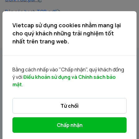
Bản cáo bạch TCB.pdf
Vietcap sử dụng cookies nhằm mang lại
cho quý khách những trải nghiệm tốt
nhất trên trang web.
Tin liên quan
Bằng cách nhấp vào "Chấp nhận", quý khách đồng
ý với
Điều khoản sử dụng và Chính sách bảo
mật
.
Từ chối
Chấp nhận