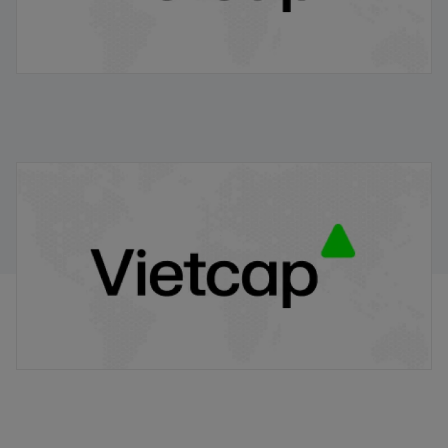
VPB/VIETCAP/M/Au/T/A8 - Thông báo phát hành
chứng quyền có bảo đảm
20/11/2025