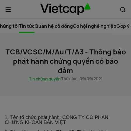
húng tôi
Tin tức
Quan hệ cổ đông
Cơ hội nghề nghiệp
Góp ý 
TCB/VCSC/M/Au/T/A3 - Thông báo
phát hành chứng quyền có bảo
đảm
Thứ năm, 09/09/2021
Tin chứng quyền
1. Tên tổ chức phát hành: CÔNG TY CỔ PHẦN
CHỨNG KHOÁN BẢN VIỆT