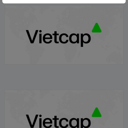
Thông báo phát hành chứng quyền có bảo đảm - Đợt
phát hành 24.11.2025
21/11/2025
VRE/VIETCAP/M/Au/T/A5 - Thông báo phát hành
chứng quyền có bảo đảm
20/11/2025