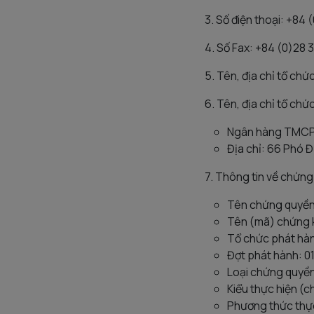
3. Số điện thoại: +84
4. Số Fax: +84 (0)28 
5. Tên, địa chỉ tổ ch
6. Tên, địa chỉ tổ chứ
Ngân hàng TMCP Đ
Địa chỉ: 66 Phó Đ
7. Thông tin về chứn
Tên chứng quyề
Tên (mã) chứng 
Tổ chức phát hà
Đợt phát hành: 0
Loại chứng quyề
Kiểu thực hiện (
Phương thức thực