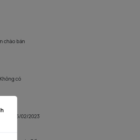
iến chào bán
Không có
3
ch
0 ngày 06/02/2023