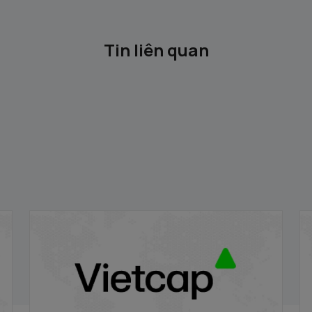
Tin liên quan
VRE/VIETCAP/M/Au/T/A5 - Thông báo
V
phát hành chứng quyền có bảo đảm
p
20/11/2025
20