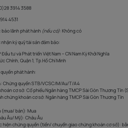
 (0)28 3914 3588
3914 4531
ức bảo lãnh phát hành
(nếu có)
: Không có
c nhận ký quỹ tài sản đảm bảo:
ầu tư và Phát triển Việt Nam – CN Nam Kỳ Khởi Nghĩa
ức Chính, Quận 1, Tp.Hồ Chí Minh
g quyền phát hành:
n: Chứng quyền STB/VCSC/M/Au/T/A4
khoán cơ sở: Cổ phiếu Ngân hàng TMCP Sài Gòn Thương Tín (
nh chứng khoán cơ sở: Ngân hàng TMCP Sài Gòn Thương Tín
1
n (mua/ bán): Mua
châu Âu/ Mỹ): Châu Âu
 hiện chứng quyền (tiền/ chuyển giao chứng khoán cơ sở): bằn