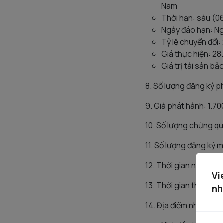
Nam
Thời hạn: sáu (0
Ngày đáo hạn: Ng
Tỷ lệ chuyển đổi:
Giá thực hiện: 2
Giá trị tài sản b
8. Số lượng đăng ký 
9. Giá phát hành: 1.7
10. Số lượng chứng q
11. Số lượng đăng ký m
12. Thời gian nhận đ
Vi
13. Thời gian thanh 
nh
14. Địa điểm nhận đă