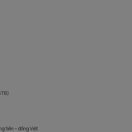
STB)
g tiền – đồng Việt