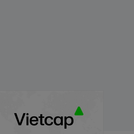
PB/VIETCAP/M/Au/T/A8 - Thông báo
hát hành chứng quyền có bảo đảm
/11/2025