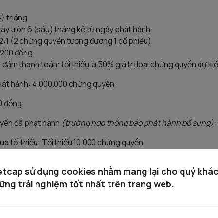
6) tháng
ày tròn 6 (sáu) tháng kể từ ngày phát hành
 2:1 (2 chứng quyền tương đương 1 cổ phiếu)
8.200 đồng
ảo đảm thanh toán: tối thiểu là 50% giá trị loại chứng quyền dự k
phát hành: 4.000.000 chứng quyền
00 đồng
uyền đã phát hành
(trường hợp thông báo phát hành bổ sung):
ua tối thiểu: Tối thiểu 10.000 chứng quyền
ăng ký mua: Từ 8:30 ngày 03/02/2023 đến 15:00 ngày 06/02/202
etcap sử dụng cookies nhằm mang lại cho quý khá
toán chứng quyền được mua: Từ 8:30 ngày 03/02/2023 đến 15:0
ững trải nghiệm tốt nhất trên trang web.
ng ký mua cổ phiếu và công bố Bản cáo bạch: