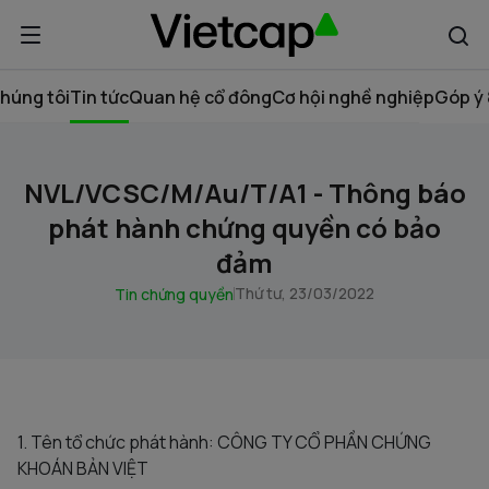
húng tôi
Tin tức
Quan hệ cổ đông
Cơ hội nghề nghiệp
Góp ý 
NVL/VCSC/M/Au/T/A1 - Thông báo
phát hành chứng quyền có bảo
đảm
Thứ tư, 23/03/2022
Tin chứng quyền
1. Tên tổ chức phát hành: CÔNG TY CỔ PHẦN CHỨNG
KHOÁN BẢN VIỆT