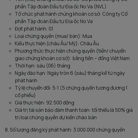
phần Tập đoàn Đầu tư Địa ốc No Va (NVL)
Tổ chức phát hành chứng khoán cơ sở: Công ty Cổ
phần Tập đoàn Đầu tư Địa ốc No Va
Đợt phát hành: 01
Loại chứng quyền (mua/ bán): Mua
Kiểu thực hiện (châu Âu/ Mỹ): Châu Âu
Phương thức thực hiện chứng quyền (tiền/ chuyển
giao chứng khoán cơ sở): bằng tiền – đồng Việt Nam
Thời hạn: sáu (06) tháng
Ngày đáo hạn: Ngày tròn 6 (sáu) tháng kể từ ngày
phát hành
Tỷ lệ chuyển đổi: 5:1 (5 chứng quyền tương đương 1
cổ phiếu)
Giá thực hiện: 92.500 đồng
Giá trị tài sản bảo đảm thanh toán: tối thiểu là 50% giá
trị loại chứng quyền dự kiến chào bán
8. Số lượng đăng ký phát hành: 3.000.000 chứng quyền