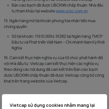
Bản cáo bạch đã được UBCKNN chấp thuận: Nhà đầu
tư tham khảo tại website
www.vcsc.com.vn
15. Ngân hàng mở tài khoản phong tỏa nhận tiền mua
chứng quyền:
Số tài khoản: 119.10.0004.91282 tại Ngân hàng TMCP
Đầu tư và Phát triển Việt Nam – Chi nhánh Nam Kỳ Khởi
Nghĩa
16. Cam kết thực hiện nghĩa vụ của tổ chức phát hành đối
với nhà đầu tư: Vietcap cam kết thực hiện các nghĩa vụ
theo đúng các nội dung đã cam kết trên Bản cáo bạch
được UBCKNN chấp thuận đã được Vietcap công bố công
khai trên trang website của Vietcap .
Vietcap sử dụng cookies nhằm mang lại