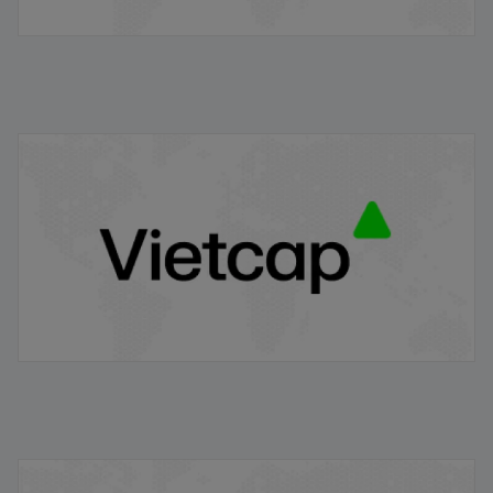
VRE/VIETCAP/M/Au/T/A5 - Thông báo phát hành
chứng quyền có bảo đảm
20/11/2025
VPB/VIETCAP/M/Au/T/A8 - Thông báo phát hành