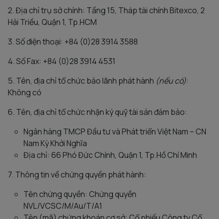
2. Địa chỉ trụ sở chính: Tầng 15, Tháp tài chính Bitexco, 2
Hải Triều, Quận 1, Tp.HCM
3. Số điện thoại: +84 (0)28 3914 3588
4. Số Fax: +84 (0)28 3914 4531
5. Tên, địa chỉ tổ chức bảo lãnh phát hành
(nếu có)
:
Không có
6. Tên, địa chỉ tổ chức nhận ký quỹ tài sản đảm bảo:
Ngân hàng TMCP Đầu tư và Phát triển Việt Nam – CN
Nam Kỳ Khởi Nghĩa
Địa chỉ: 66 Phó Đức Chính, Quận 1, Tp.Hồ Chí Minh
7. Thông tin về chứng quyền phát hành:
Tên chứng quyền: Chứng quyền
NVL/VCSC/M/Au/T/A1
Tên (mã) chứng khoán cơ sở: Cổ phiếu Công ty Cổ