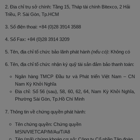
2. Địa chỉ trụ sở chính: Tầng 15, Tháp tài chính Bitexco, 2 Hải
Triều, P. Sài Gòn, Tp.HCM
3. Số điện thoại: +84 (0)28 3914 3588
4. Số Fax: +84 (0)28 3914 3209
5. Tên, địa chỉ tổ chức bảo lãnh phát hành
(nếu có)
: Không có
6. Tên, địa chỉ tổ chức nhận ký quỹ tài sản đảm bảo thanh toán:
Ngân hàng TMCP Đầu tư và Phát triển Việt Nam – CN
Nam Kỳ Khởi Nghĩa
Địa chỉ: Số 56 (sau), 58, 60, 62, 64, Nam Kỳ Khởi Nghĩa,
Phường Sài Gòn, Tp.Hồ Chí Minh
7. Thông tin về chứng quyền phát hành:
Tên chứng quyền: Chứng quyền
MSN/VIETCAP/M/Au/T/A8
Tên (mã) chứng khoán cơ sở: Công ty Cổ phần Tập đoàn