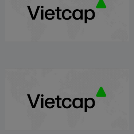
VRE/VIETCAP/M/Au/T/A5 - Thông báo phát hành
chứng quyền có bảo đảm
20/11/2025