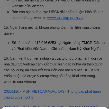
Chi tiết liên hệ và địa điểm: Xin vui lòng xem thông tin tại
website của Vietcap
Bản cáo bạch đã được UBCKNN chấp thuận: Nhà đầu tư
www.vietcap.com.vn
tham khảo tại website
15. Ngân hàng mở tài khoản phong tỏa nhận tiền mua chứng
quyền:
Số tài khoản: 119.046.6253 tại Ngân hàng TMCP Đầu tư
và Phát triển Việt Nam – Chi nhánh Nam Kỳ Khởi Nghĩa
16. Cam kết thực hiện nghĩa vụ của tổ chức phát hành đối với
nhà đầu tư:
Vietcap cam kết thực hiện các nghĩa vụ theo đúng
các nội dung đã cam kết trên Bản cáo bạch được UBCKNN
chấp thuận đã được Vietcap công bố công khai trên trang
website của Vietcap
20251120 - MSN.VIETCAP.M.Au.T.A8 - Thong bao phat hanh
chung quyen.pdf
20251120 - MSN.VIETCAP.M.Au.T.A8 - Ban cao bach.pdf