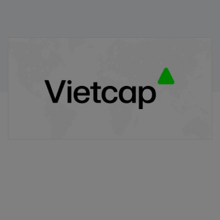
VPB/VIETCAP/M/Au/T/A8 - Thông báo phát hành
chứng quyền có bảo đảm
20/11/2025