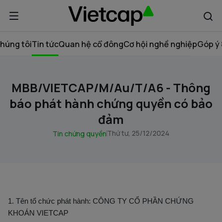
húng tôi
Tin tức
Quan hệ cổ đông
Cơ hội nghề nghiệp
Góp ý 
MBB/VIETCAP/M/Au/T/A6 - Thông
báo phát hành chứng quyền có bảo
đảm
Thứ tư, 25/12/2024
Tin chứng quyền
1. Tên tổ chức phát hành: CÔNG TY CỔ PHẦN CHỨNG
KHOÁN VIETCAP