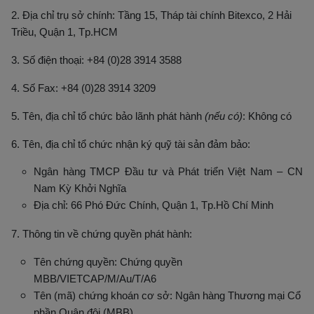
2. Địa chỉ trụ sở chính: Tầng 15, Tháp tài chính Bitexco, 2 Hải
Triều, Quận 1, Tp.HCM
3. Số điện thoại: +84 (0)28 3914 3588
4. Số Fax: +84 (0)28 3914 3209
5. Tên, địa chỉ tổ chức bảo lãnh phát hành
(nếu có)
: Không có
6. Tên, địa chỉ tổ chức nhận ký quỹ tài sản đảm bảo:
Ngân hàng TMCP Đầu tư và Phát triển Việt Nam – CN
Nam Kỳ Khởi Nghĩa
Địa chỉ:
66 Phó Đức Chính, Quận 1, Tp.Hồ Chí Minh
7. Thông tin về chứng quyền phát hành:
Tên chứng quyền: Chứng quyền
MBB/VIETCAP/M/Au/T/A6
Ngân hàng Thương mại Cổ
Tên (mã) chứng khoán cơ sở:
phần Quân đội (MBB)