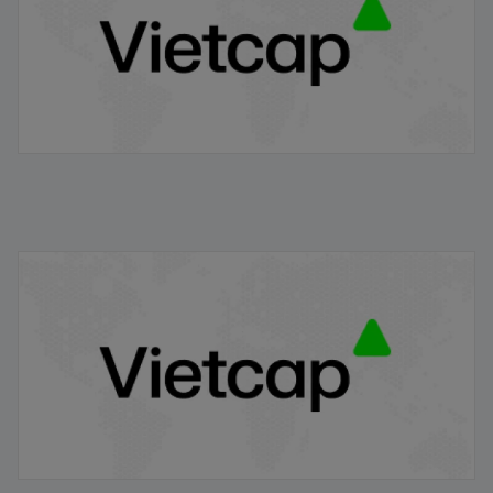
VRE/VIETCAP/M/Au/T/A5 - Thông báo phát hành
chứng quyền có bảo đảm
20/11/2025