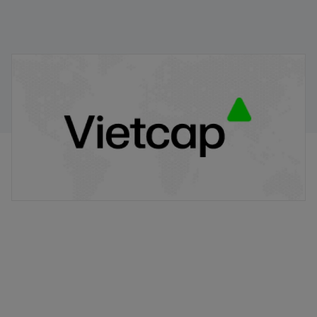
VPB/VIETCAP/M/Au/T/A8 - Thông báo phát hành
chứng quyền có bảo đảm
20/11/2025