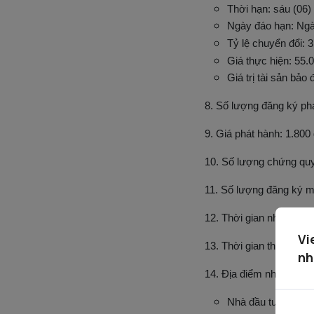
Thời hạn: sáu (06)
Ngày đáo hạn: Ngà
Tỷ lệ chuyển đổi: 3
Giá thực hiện: 55.
Giá trị tài sản bảo
8. Số lượng đăng ký ph
9. Giá phát hành: 1.800
10. Số lượng chứng qu
11. Số lượng đăng ký mu
12. Thời gian nhận đăn
Vi
13. Thời gian thanh to
nh
14. Địa điểm nhận đăng
Nhà đầu tư có thể