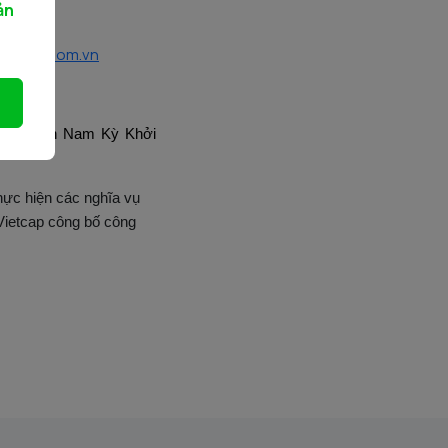
ản
ietcap.com.vn
 Chi nhánh Nam Kỳ Khởi
hực hiện các nghĩa vụ
ietcap công bố công