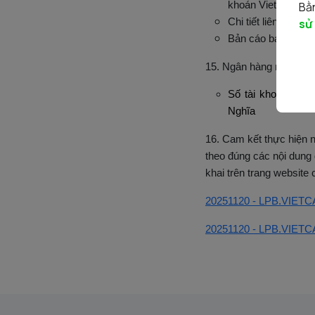
khoán Vietcap.
Bằn
Chi tiết liên hệ và
sử
Bản cáo bạch đã đ
15. Ngân hàng mở tài 
Số tài khoản: 86
Nghĩa
16. Cam kết thực hiện n
theo đúng các nội dun
khai trên trang website 
20251120 - LPB.VIETCA
20251120 - LPB.VIETCA