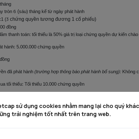
 tháng
6
y tròn
(
sáu
) tháng kể từ ngày phát hành
3
:1 (
chứng quyền tương đương 1 cổ phiếu)
000 đồng
 đảm thanh toán: tối thiểu là 50% giá trị loại chứng quyền dự kiến chào
át hành: 5.000.000 chứng quyền
 đồng
yền đã phát hành
(trường hợp thông báo phát hành bổ sung):
Không 
a tối thiểu: Tối thiểu 10.000 chứng quyền
g ký mua: Từ 08:30 ngày 24/11/2025 đến 15:00 ngày 26/11/2025
etcap sử dụng cookies nhằm mang lại cho quý khá
án chứng quyền được mua: Từ 08:30 ngày 24/11/2025 đến 15:00 ngày
ững trải nghiệm tốt nhất trên trang web.
 ký mua cổ phiếu và công bố Bản cáo bạch:
 đăng ký mua q
ua mạng lưới trụ sở, chi nhánh, phòng giao dịch của