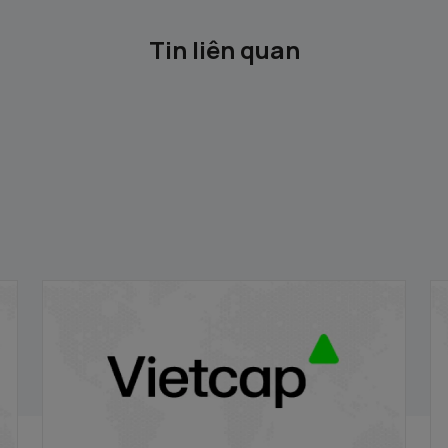
Tin liên quan
VRE/VIETCAP/M/Au/T/A5 - Thông báo
V
phát hành chứng quyền có bảo đảm
p
20/11/2025
20