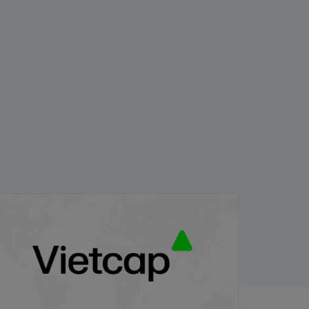
PB/VIETCAP/M/Au/T/A8 - Thông báo
hát hành chứng quyền có bảo đảm
/11/2025