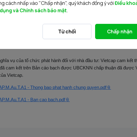
g cách nhấp vào "Chấp nhận", quý khách đồng ý với
Điều kho
 địa điểm: Xin vui lòng xem thông tin tại website của Vietcap
 dụng và Chính sách bảo mật
.
www.v
ược UBCKNN chấp thuận: Nhà đầu tư tham khảo tại website
khoản phong tỏa nhận tiền mua chứng quyền:
Từ chối
Chấp nhận
9.007.1118 tại Ngân hàng TMCP Đầu tư và Phát triển Việt Nam –
ghĩa vụ của tổ chức phát hành đối với nhà đầu tư:
Vietcap cam kết t
g đã cam kết trên Bản cáo bạch được UBCKNN chấp thuận đã được V
của Vietcap.
P.M.Au.T.A1 - Thong bao phat hanh chung quyen.pdf
P.M.Au.T.A1 - Ban cao bach.pdf