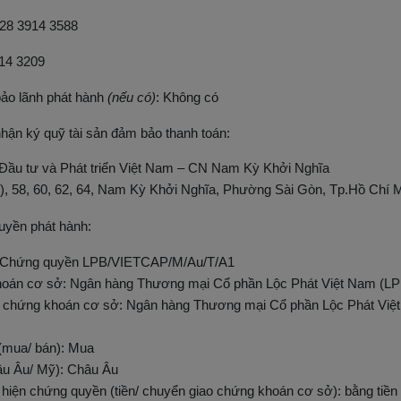
0)28 3914 3588
914 3209
 bảo lãnh phát hành
(nếu có)
: Không có
 nhận ký quỹ tài sản đảm bảo thanh toán:
ầu tư và Phát triển Việt Nam – CN Nam Kỳ Khởi Nghĩa
u), 58, 60, 62, 64, Nam Kỳ Khởi Nghĩa, Phường Sài Gòn, Tp.Hồ Chí 
quyền phát hành:
 Chứng quyền LPB/VIETCAP/M/Au/T/A1
hoán cơ sở: Ngân hàng Thương mại Cổ phần Lộc Phát Việt Nam (LP
h chứng khoán cơ sở: Ngân hàng Thương mại Cổ phần Lộc Phát Việ
(mua/ bán): Mua
hâu Âu/ Mỹ): Châu Âu
hiện chứng quyền (tiền/ chuyển giao chứng khoán cơ sở): bằng tiền