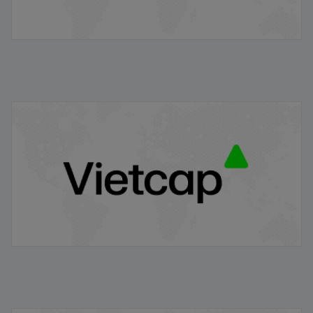
VRE/VIETCAP/M/Au/T/A5 - Thông báo phát hành
chứng quyền có bảo đảm
20/11/2025