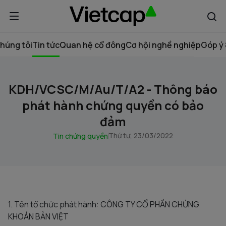
húng tôi
Tin tức
Quan hệ cổ đông
Cơ hội nghề nghiệp
Góp ý 
KDH/VCSC/M/Au/T/A2 - Thông báo
phát hành chứng quyền có bảo
đảm
Thứ tư, 23/03/2022
Tin chứng quyền
1. Tên tổ chức phát hành: CÔNG TY CỔ PHẦN CHỨNG
KHOÁN BẢN VIỆT