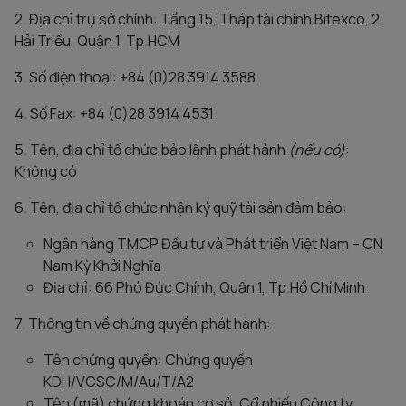
2. Địa chỉ trụ sở chính: Tầng 15, Tháp tài chính Bitexco, 2
Hải Triều, Quận 1, Tp.HCM
3. Số điện thoại: +84 (0)28 3914 3588
4. Số Fax: +84 (0)28 3914 4531
5. Tên, địa chỉ tổ chức bảo lãnh phát hành
(nếu có)
:
Không có
6. Tên, địa chỉ tổ chức nhận ký quỹ tài sản đảm bảo:
Ngân hàng TMCP Đầu tư và Phát triển Việt Nam – CN
Nam Kỳ Khởi Nghĩa
Địa chỉ: 66 Phó Đức Chính, Quận 1, Tp.Hồ Chí Minh
7. Thông tin về chứng quyền phát hành:
Tên chứng quyền: Chứng quyền
KDH/VCSC/M/Au/T/A2
Tên (mã) chứng khoán cơ sở: Cổ phiếu Công ty