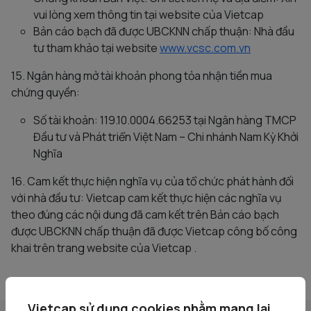
vui lòng xem thông tin tại website của Vietcap
Bản cáo bạch đã được UBCKNN chấp thuận: Nhà đầu
tư tham khảo tại website
www.vcsc.com.vn
15. Ngân hàng mở tài khoản phong tỏa nhận tiền mua
chứng quyền:
Số tài khoản: 119.10.0004.66253 tại Ngân hàng TMCP
Đầu tư và Phát triển Việt Nam – Chi nhánh Nam Kỳ Khởi
Nghĩa
16. Cam kết thực hiện nghĩa vụ của tổ chức phát hành đối
với nhà đầu tư: Vietcap cam kết thực hiện các nghĩa vụ
theo đúng các nội dung đã cam kết trên Bản cáo bạch
được UBCKNN chấp thuận đã được Vietcap công bố công
khai trên trang website của Vietcap .
Vietcap sử dụng cookies nhằm mang lại