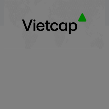
VPB/VIETCAP/M/Au/T/A8 - Thông báo phát hành
chứng quyền có bảo đảm
20/11/2025