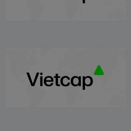
VRE/VIETCAP/M/Au/T/A5 - Thông báo phát hành
chứng quyền có bảo đảm
20/11/2025