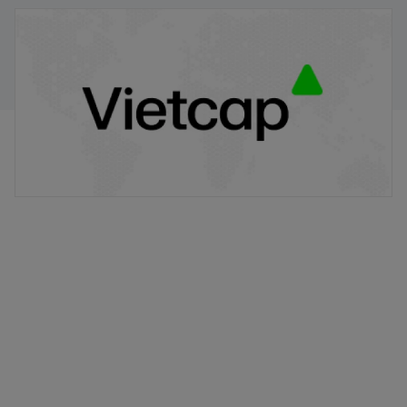
VPB/VIETCAP/M/Au/T/A8 - Thông báo phát hành
chứng quyền có bảo đảm
20/11/2025