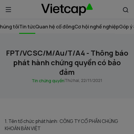
húng tôi
Tin tức
Quan hệ cổ đông
Cơ hội nghề nghiệp
Góp ý 
FPT/VCSC/M/Au/T/A4 - Thông báo
phát hành chứng quyền có bảo
đảm
Thứ hai, 22/11/2021
Tin chứng quyền
1. Tên tổ chức phát hành: CÔNG TY CỔ PHẦN CHỨNG
KHOÁN BẢN VIỆT