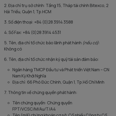
2. Địa chỉ trụ sở chính: Tầng 15, Tháp tài chính Bitexco, 2
Hải Triều, Quận 1, Tp.HCM
3. Số điện thoại: +84 (0)28 3914 3588
4. Số Fax: +84 (0)28 3914 4531
5. Tên, địa chỉ tổ chức bảo lãnh phát hành
(nếu có)
:
Không có
6. Tên, địa chỉ tổ chức nhận ký quỹ tài sản đảm bảo:
Ngân hàng TMCP Đầu tư và Phát triển Việt Nam – CN
Nam Kỳ Khởi Nghĩa
Địa chỉ: 66 Phó Đức Chính, Quận 1, Tp.Hồ Chí Minh
7. Thông tin về chứng quyền phát hành:
Tên chứng quyền: Chứng quyền
FPT/VCSC/M/Au/T/A4
Tên (mã) chứng khoán cơ sở: Cổ phiếu Công ty Cổ