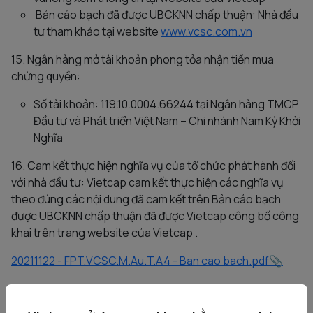
Bản cáo bạch đã được UBCKNN chấp thuận: Nhà đầu
tư tham khảo tại website
www.vcsc.com.vn
15. Ngân hàng mở tài khoản phong tỏa nhận tiền mua
chứng quyền:
Số tài khoản: 119.10.0004.66244 tại Ngân hàng TMCP
Đầu tư và Phát triển Việt Nam – Chi nhánh Nam Kỳ Khởi
Nghĩa
16. Cam kết thực hiện nghĩa vụ của tổ chức phát hành đối
với nhà đầu tư: Vietcap cam kết thực hiện các nghĩa vụ
theo đúng các nội dung đã cam kết trên Bản cáo bạch
được UBCKNN chấp thuận đã được Vietcap công bố công
khai trên trang website của Vietcap .
20211122 - FPT.VCSC.M.Au.T.A4 - Ban cao bach.pdf