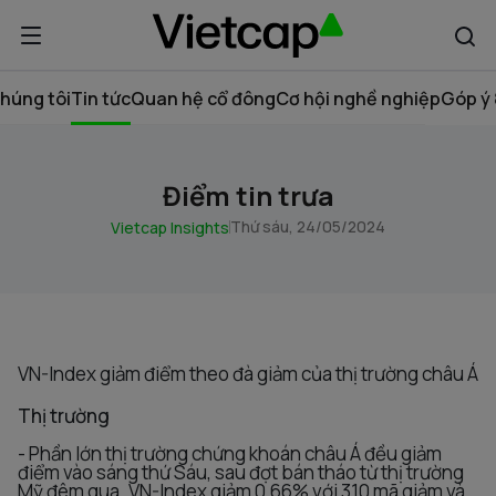
húng tôi
Tin tức
Quan hệ cổ đông
Cơ hội nghề nghiệp
Góp ý 
Điểm tin trưa
Thứ sáu, 24/05/2024
Vietcap Insights
VN-Index giảm điểm theo đà giảm của thị trường châu Á
Thị trường
- Phần lớn thị trường chứng khoán châu Á đều giảm
điểm vào sáng thứ Sáu, sau đợt bán tháo từ thị trường
Mỹ đêm qua. VN-Index giảm 0,66% với 310 mã giảm và