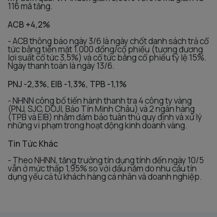
116 mã tăng.
ACB +4,2%
- ACB thông báo ngày 3/6 là ngày chốt danh sách trả cổ
tức bằng tiền mặt 1.000 đồng/cổ phiếu (tương đương
lợi suất cổ tức 3,5%) và cổ tức bằng cổ phiếu tỷ lệ 15%.
Ngày thanh toán là ngày 13/6.
PNJ -2,3%, EIB -1,3%, TPB -1,1%
- NHNN công bố tiến hành thanh tra 4 công ty vàng
(PNJ, SJC, DOJI, Bảo Tín Minh Châu) và 2 ngân hàng
(TPB và EIB) nhằm đảm bảo tuân thủ quy định và xử lý
những vi phạm trong hoạt động kinh doanh vàng.
Tin Tức Khác
- Theo NHNN, tăng trưởng tín dụng tính đến ngày 10/5
vẫn ở mức thấp 1,95% so với đầu năm do nhu cầu tín
dụng yếu cả từ khách hàng cá nhân và doanh nghiệp.