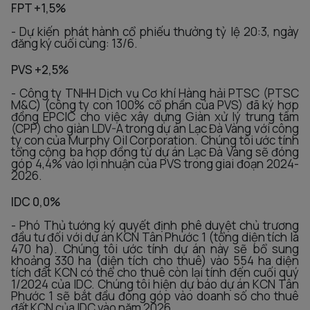
FPT +1,5%
- Dự kiến phát hành cổ phiếu thưởng tỷ lệ 20:3, ngày
đăng ký cuối cùng: 13/6.
PVS +2,5%
- Công ty TNHH Dịch vụ Cơ khí Hàng hải PTSC (PTSC
M&C) (công ty con 100% cổ phần của PVS) đã ký hợp
đồng EPCIC cho việc xây dựng Giàn xử lý trung tâm
(CPP) cho giàn LDV-A trong dự án Lạc Đà Vàng với công
ty con của Murphy Oil Corporation. Chúng tôi ước tính
tổng cộng ba hợp đồng từ dự án Lạc Đà Vàng sẽ đóng
góp 4,4% vào lợi nhuận của PVS trong giai đoạn 2024-
2026.
IDC 0,0%
- Phó Thủ tướng ký quyết định phê duyệt chủ trương
đầu tư đối với dự án KCN Tân Phước 1 (tổng diện tích là
470 ha). Chúng tôi ước tính dự án này sẽ bổ sung
khoảng 330 ha (diện tích cho thuê) vào 554 ha diện
tích đất KCN có thể cho thuê còn lại tính đến cuối quý
1/2024 của IDC. Chúng tôi hiện dự báo dự án KCN Tân
Phước 1 sẽ bắt đầu đóng góp vào doanh số cho thuê
đất KCN của IDC vào năm 2026.