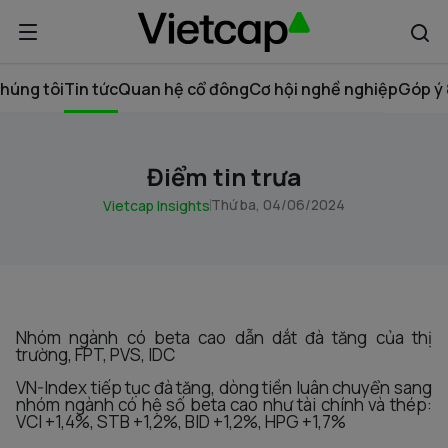
húng tôi
Tin tức
Quan hệ cổ đông
Cơ hội nghề nghiệp
Góp ý 
Điểm tin trưa
Thứ ba, 04/06/2024
Vietcap Insights
Nhóm ngành có beta cao dẫn dắt đà tăng của thị
trường, FPT, PVS, IDC
VN-Index tiếp tục đà tăng, dòng tiền luân chuyển sang
nhóm ngành có hệ số beta cao như tài chính và thép:
VCI +1,4%, STB +1,2%, BID +1,2%, HPG +1,7%