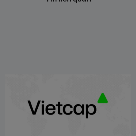
Gỡ ký quỹ trước giao dịch
18/09/2024