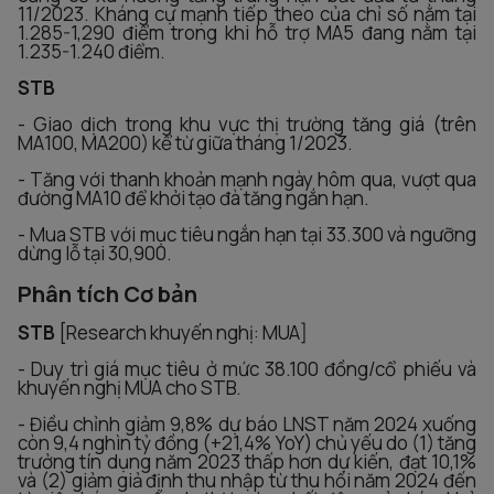
11/2023. Kháng cự mạnh tiếp theo của chỉ số nằm tại
1.285-1,290 điểm trong khi hỗ trợ MA5 đang nằm tại
1.235-1.240 điểm.
STB
- Giao dịch trong khu vực thị trường tăng giá (trên
MA100, MA200) kể từ giữa tháng 1/2023.
- Tăng với thanh khoản mạnh ngày hôm qua, vượt qua
đường MA10 để khởi tạo đà tăng ngắn hạn.
- Mua STB với mục tiêu ngắn hạn tại 33.300 và ngưỡng
dừng lỗ tại 30,900.
Phân tích Cơ bản
STB
[Research khuyến nghị: MUA]
- Duy trì giá mục tiêu ở mức 38.100 đồng/cổ phiếu và
khuyến nghị MUA cho STB.
- Điều chỉnh giảm 9,8% dự báo LNST năm 2024 xuống
còn 9,4 nghìn tỷ đồng (+21,4% YoY) chủ yếu do (1) tăng
trưởng tín dụng năm 2023 thấp hơn dự kiến, đạt 10,1%
và (2) giảm giả định thu nhập từ thu hồi năm 2024 đến