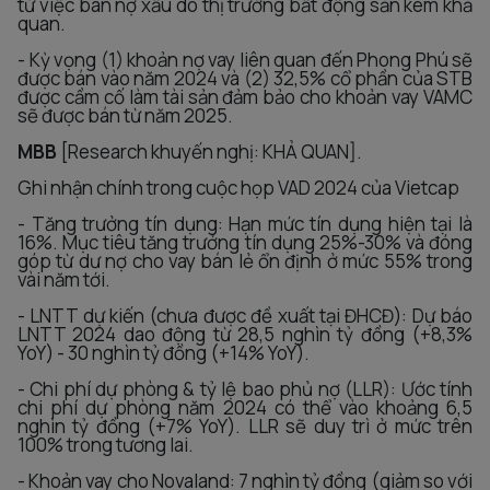
từ việc bán nợ xấu do thị trường bất động sản kém khả
quan.
- Kỳ vọng (1) khoản nợ vay liên quan đến Phong Phú sẽ
được bán vào năm 2024 và (2) 32,5% cổ phần của STB
được cầm cố làm tài sản đảm bảo cho khoản vay VAMC
sẽ được bán từ năm 2025.
MBB
[Research khuyến nghị: KHẢ QUAN].
Ghi nhận chính trong cuộc họp VAD 2024 của Vietcap
- Tăng trưởng tín dụng: Hạn mức tín dụng hiện tại là
16%. Mục tiêu tăng trưởng tín dụng 25%-30% và đóng
góp từ dư nợ cho vay bán lẻ ổn định ở mức 55% trong
vài năm tới.
- LNTT dự kiến (chưa được đề xuất tại ĐHCĐ): Dự báo
LNTT 2024 dao động từ 28,5 nghìn tỷ đồng (+8,3%
YoY) - 30 nghìn tỷ đồng (+14% YoY).
- Chi phí dự phòng & tỷ lệ bao phủ nợ (LLR): Ước tính
chi phí dự phòng năm 2024 có thể vào khoảng 6,5
nghìn tỷ đồng (+7% YoY). LLR sẽ duy trì ở mức trên
100% trong tương lai.
- Khoản vay cho Novaland: 7 nghìn tỷ đồng (giảm so với