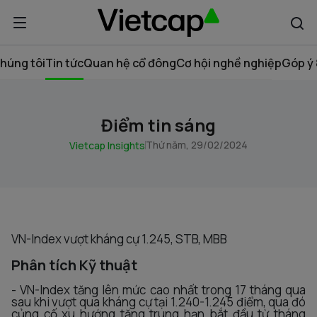
húng tôi
Tin tức
Quan hệ cổ đông
Cơ hội nghề nghiệp
Góp ý 
Điểm tin sáng
Thứ năm, 29/02/2024
Vietcap Insights
VN-Index vượt kháng cự 1.245, STB, MBB
Phân tích Kỹ thuật
- VN-Index tăng lên mức cao nhất trong 17 tháng qua
sau khi vượt qua kháng cự tại 1.240-1.245 điểm, qua đó
củng cố xu hướng tăng trung hạn bắt đầu từ tháng