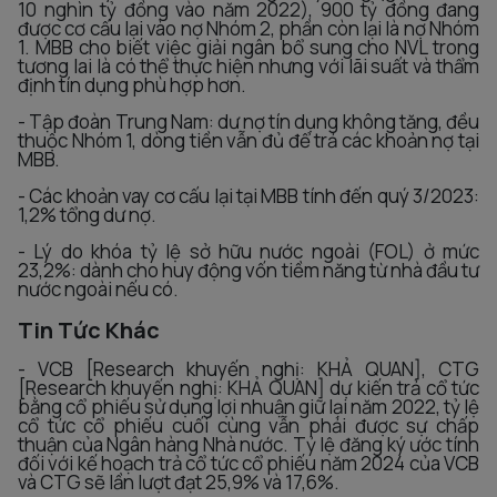
10 nghìn tỷ đồng vào năm 2022), 900 tỷ đồng đang
được cơ cấu lại vào nợ Nhóm 2, phần còn lại là nợ Nhóm
1. MBB cho biết việc giải ngân bổ sung cho NVL trong
tương lai là có thể thực hiện nhưng với lãi suất và thẩm
định tín dụng phù hợp hơn.
- Tập đoàn Trung Nam: dư nợ tín dụng không tăng, đều
thuộc Nhóm 1, dòng tiền vẫn đủ để trả các khoản nợ tại
MBB.
- Các khoản vay cơ cấu lại tại MBB tính đến quý 3/2023:
1,2% tổng dư nợ.
- Lý do khóa tỷ lệ sở hữu nước ngoài (FOL) ở mức
23,2%: dành cho huy động vốn tiềm năng từ nhà đầu tư
nước ngoài nếu có.
Tin Tức Khác
- VCB [Research khuyến nghị: KHẢ QUAN], CTG
[Research khuyến nghị: KHẢ QUAN] dự kiến trả cổ tức
bằng cổ phiếu sử dụng lợi nhuận giữ lại năm 2022, tỷ lệ
cổ tức cổ phiếu cuối cùng vẫn phải được sự chấp
thuận của Ngân hàng Nhà nước. Tỷ lệ đăng ký ước tính
đối với kế hoạch trả cổ tức cổ phiếu năm 2024 của VCB
và CTG sẽ lần lượt đạt 25,9% và 17,6%.