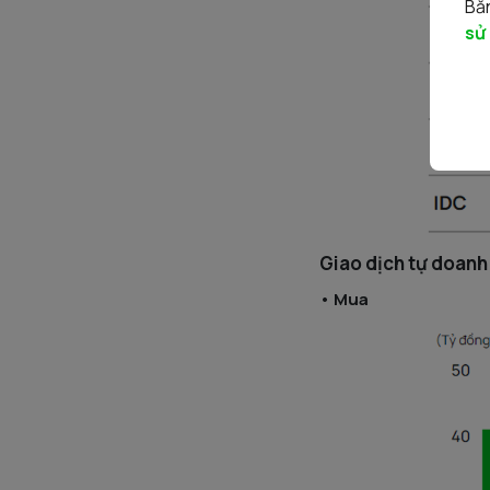
Bằn
sử
Giao dịch tự doanh
• Mua