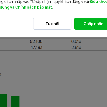
g cách nhấp vào "Chấp nhận", quý khách đồng ý với
Điều kho
 dụng và Chính sách bảo mật
.
Từ chối
Chấp nhận