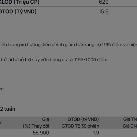
ến trong xu hướng điều chỉnh giảm từ kháng cự 1.195 điểm và hiện
rở lại từ hỗ trợ này với kháng cự tại 1.195-1.200 điểm.
ểm
m
2 tuần