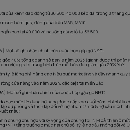
dưới của kênh dao động từ 36.500-40.000 kéo dài trong 2 tháng qu
ản mạnh hôm qua, đóng cửa trên MA5, MA10.
 ngắn hạn tại 40.000 và ngưỡng dừng lỗ tại 36.500.
]. Một số ghi nhận chính của cuộc họp gặp gỡ NĐT:
 góp 40% tổng doanh số bán lẻ năm 2023 (giành được thị phần 
 cho việc giá trị trung bình trên mỗi hóa đơn giảm gần 20% YoY .
giảm tỷ lệ lãng phí, nâng cao hiệu quả marketing và đẩy nhanh quy 
ở rộng cửa hàng vào năm 2024, đặc biệt tại miền Bắc
A]. Một số ghi nhận chính của cuộc họp gặp gỡ NĐT:
 do hạn mức tín dụng bổ sung được cấp vào cuối năm; chi phí tín
lập dự phòng và trích lập đối với nợ nhóm 2 mới & nợ xấu mới hìn
xuất khẩu;
ìn chung phù hợp với kỳ vọng của chúng tôi: NIM cải thiện ở mức 
ròng (NFI) tăng trưởng ở mức hai chữ số, tỷ lệ nợ xấu không đổi và