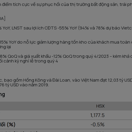
 điểm tích cực về sự phục hồi của thị trường bất động sản, trái 
UA]
 YoY, LNST sau lợi ích CĐTS -55% YoY (94% và 78% dự báo Vietcap
15% YoY do nỗ lực giảm lượng hàng tồn kho của khách mua toàn
ng lại
 -8% QoQ và giá xuất khẩu -12% QoQ trong quý 4/2023 – kém khả 
ối cảnh kỳ nghỉ lễ trong quý 4
ốc, bao gồm Hồng Kông và Đài Loan, vào Việt Nam đạt 12,03 tỷ US
,76 tỷ USD vào năm 2019.
ng