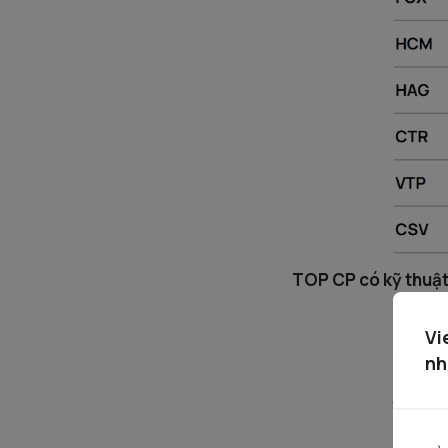
TOP CP có kỹ thuật
Vi
nh