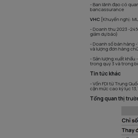
- Ban lãnh đạo có quan
bancassurance
VHC
[Khuyến nghị: M
- Doanh thu 2023 -24%
giảm dự báo)
- Doanh số bán hàng -
và lượng đơn hàng chữ
- Sản lượng xuất khẩu
trong quý 3 và trong b
Tin tức khác
- Vốn FDI từ Trung Qu
cận mức cao kỷ lục 13
Tổng quan thị trườ