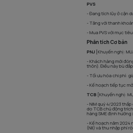
PVS
- Đang tích lũy ở cận 
- Tăng với thanh kho
- Mua PVS với mục tiêu
Phân tích Cơ bản
PNJ
[Khuyến nghị: MUA
- Khách hàng mới đóng
thôn). Điều này bù đắp
- Tối ưu hóa chi phí: 
- Kế hoạch tiếp tục m
TCB
[Khuyến nghị: MU
- NIM quý 4/2023 thấp
do TCB chủ động trích 
hàng SME định hướng 
- Kế hoạch năm 2024 nh
(NII) và thu nhập phí 