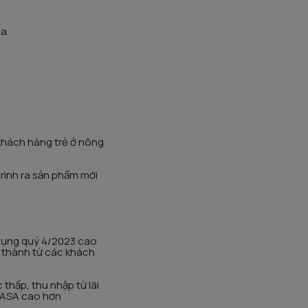
a.
khách hàng trẻ ở nông
trình ra sản phẩm mới
 dụng quý 4/2023 cao
h thành từ các khách
thấp, thu nhập từ lãi
 CASA cao hơn