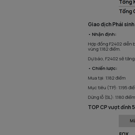
Giao dịch Phái sinh
•
Nhận định:
Hợp đồng F2402 diễn bi
vùng 1.182 điểm.
Dự báo, F2402 sẽ tăng t
•
Chiến lược:
Mua tại: 1.182 điểm
Mục tiêu (TP): 1.195 đi
Dừng lỗ (SL): 1.180 điể
TOP CP vượt đỉnh 5