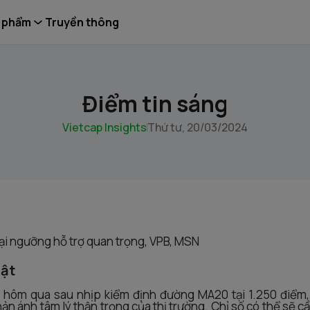
 phẩm
Truyền thông
Điểm tin sáng
Vietcap Insights
Thứ tư, 20/03/2024
ại ngưỡng hỗ trợ quan trọng, VPB, MSN
uật
 hôm qua sau nhịp kiểm định đường MA20 tại 1.250 điểm, 
ản ánh tâm lý thận trọng của thị trường. Chỉ số có thể sẽ cần