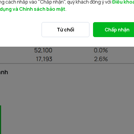
g cách nhấp vào "Chấp nhận", quý khách đồng ý với
Điều kho
 dụng và Chính sách bảo mật
.
Từ chối
Chấp nhận
anh