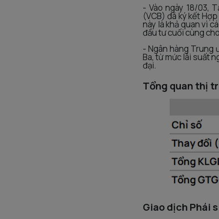
- Vào ngày 18/03, 
(VCB) đã ký kết Hợp
này là khả quan vì c
đầu tư cuối cùng cho
- Ngân hàng Trung ư
Ba, từ mức lãi suất 
đại.
Tổng quan thị t
Giao dịch Phái s