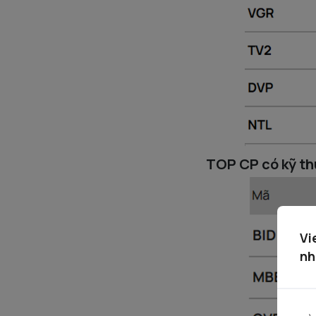
TOP CP có kỹ th
Vi
nh