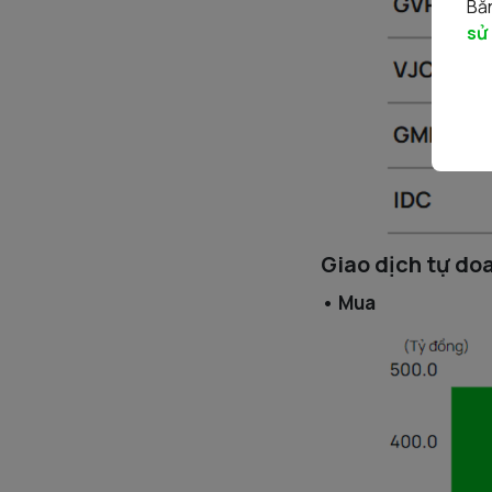
Bằn
sử
Giao dịch tự do
• Mua