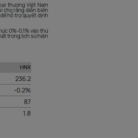
oại thương Việt Nam
i cho rằng diễn biến
 để hỗ trợ quyết định
 mức 0%-0,1% vào thứ
ất trong lịch sử hiện