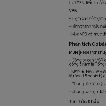
tại 1.235 điểm trước 
VPB
- Tiệm cận hỗ trợ mạn
- Hình thành mẫu nế
- Mua VPB với mục ti
Phân tích Cơ bả
MSN
[Research khu
- Công ty con MSR c
đồng 5 năm là Tổng 
- MSR dự kiến sẽ gi
lỗ ròng 1,5 nghìn tỷ
- Chúng tôi hiện kỳ
- Chúng tôi hiện đặt
Tin Tức Khác