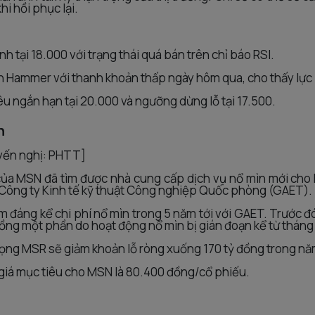
khi hồi phục lại.
h tại 18.000 với trạng thái quá bán trên chỉ báo RSI.
n Hammer với thanh khoản thấp ngày hôm qua, cho thấy lực
êu ngắn hạn tại 20.000 và ngưỡng dừng lỗ tại 17.500.
n
yến nghị: PHTT]
ủa MSN đã tìm được nhà cung cấp dịch vụ nổ mìn mới cho
Công ty Kinh tế kỹ thuật Công nghiệp Quốc phòng (GAET).
ảm đáng kể chi phí nổ mìn trong 5 năm tới với GAET. Trước 
 đồng một phần do hoạt động nổ mìn bị gián đoạn kể từ thán
 vọng MSR sẽ giảm khoản lỗ ròng xuống 170 tỷ đồng trong n
 giá mục tiêu cho MSN là 80.400 đồng/cổ phiếu.