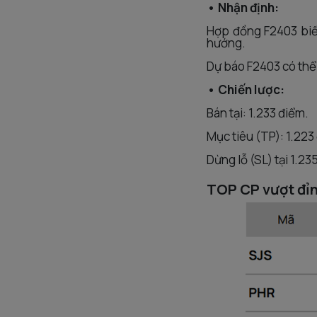
• Nhận định:
Hợp đồng F2403 biến
hướng.
Dự báo F2403 có thể s
• Chiến lược:
Bán tại: 1.233 điểm.
Mục tiêu (TP): 1.223
Dừng lỗ (SL) tại 1.23
TOP CP vượt đỉn