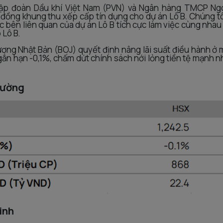
Tập đoàn Dầu khí Việt Nam (PVN) và Ngân hàng TMCP Ng
 đồng khung thu xếp cấp tín dụng cho dự án Lô B. Chúng tô
ác bên liên quan của dự án Lô B tích cực làm việc cùng nhau
 Lô B.
ơng Nhật Bản (BOJ) quyết định nâng lãi suất điều hành ở
ngắn hạn -0,1%, chấm dứt chính sách nới lỏng tiền tệ mạnh nh
rường
inh