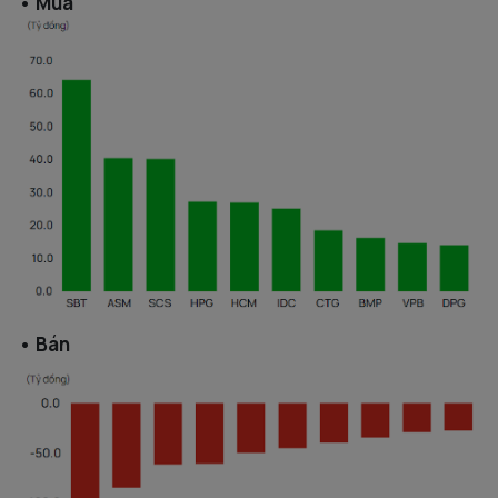
• Mua
• Bán