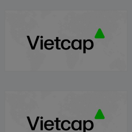
Gỡ ký quỹ trước giao dịch
18/09/2024
Dữ liệu kinh tế Việt Nam 7T 2024
29/07/2024