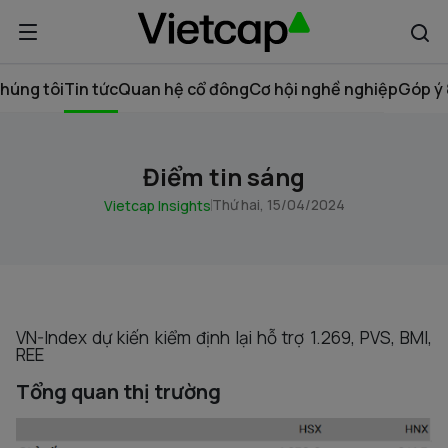
húng tôi
Tin tức
Quan hệ cổ đông
Cơ hội nghề nghiệp
Góp ý 
Điểm tin sáng
Thứ hai, 15/04/2024
Vietcap Insights
VN-Index dự kiến kiểm định lại hỗ trợ 1.269, PVS, BMI,
REE
Tổng quan thị trường