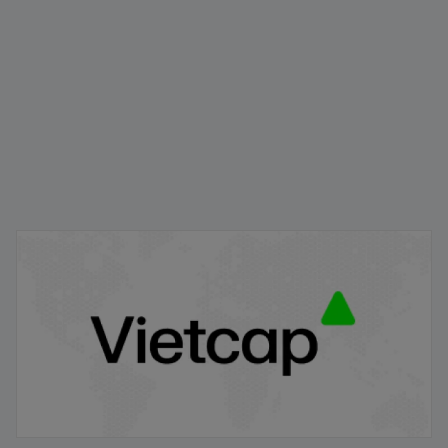
Gỡ ký quỹ trước giao dịch
18/09/2024