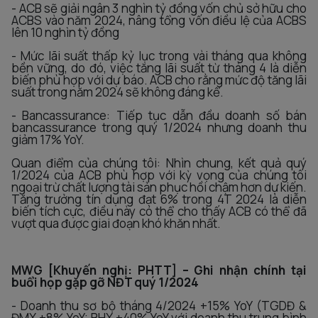
- ACB sẽ giải ngân 3 nghìn tỷ đồng vốn chủ sở hữu cho
ACBS vào năm 2024, nâng tổng vốn điều lệ của ACBS
lên 10 nghìn tỷ đồng
- Mức lãi suất thấp kỷ lục trong vài tháng qua không
bền vững, do đó, việc tăng lãi suất từ tháng 4 là diễn
biến phù hợp với dự báo. ACB cho rằng mức độ tăng lãi
suất trong năm 2024 sẽ không đáng kể.
- Bancassurance: Tiếp tục dẫn đầu doanh số bán
bancassurance trong quý 1/2024 nhưng doanh thu
giảm 17% YoY.
Quan điểm của chúng tôi: Nhìn chung, kết quả quý
1/2024 của ACB phù hợp với kỳ vọng của chúng tôi
ngoại trừ chất lượng tài sản phục hồi chậm hơn dự kiến.
Tăng trưởng tín dụng đạt 6% trong 4T 2024 là diễn
biến tích cực, điều này có thể cho thấy ACB có thể đã
vượt qua được giai đoạn khó khăn nhất.
MWG [Khuyến nghị: PHTT] – Ghi nhận chính tại
buổi họp gặp gỡ NĐT quý 1/2024
- Doanh thu sơ bộ tháng 4/2024 +15% YoY (TGDĐ &
ĐMX +8% YoY; BHX +40% YoY với doanh thu trung bình