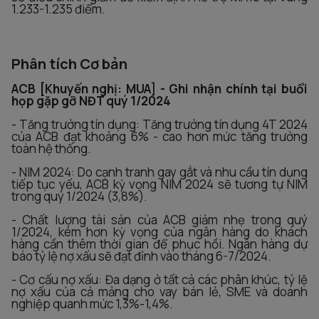
1.233-1.235 điểm.
Phân tích Cơ bản
ACB [Khuyến nghị: MUA] - Ghi nhận chính tại buổi
họp gặp gỡ NĐT quý 1/2024
- Tăng trưởng tín dụng: Tăng trưởng tín dụng 4T 2024
của ACB đạt khoảng 6% - cao hơn mức tăng trưởng
toàn hệ thống.
- NIM 2024: Do cạnh tranh gay gắt và nhu cầu tín dụng
tiếp tục yếu, ACB kỳ vọng NIM 2024 sẽ tương tự NIM
trong quý 1/2024 (3,8%).
- Chất lượng tài sản của ACB giảm nhẹ trong quý
1/2024, kém hơn kỳ vọng của ngân hàng do khách
hàng cần thêm thời gian để phục hồi. Ngân hàng dự
báo tỷ lệ nợ xấu sẽ đạt đỉnh vào tháng 6-7/2024.
- Cơ cấu nợ xấu: Đa dạng ở tất cả các phân khúc, tỷ lệ
nợ xấu của cả mảng cho vay bán lẻ, SME và doanh
nghiệp quanh mức 1,3%-1,4%.