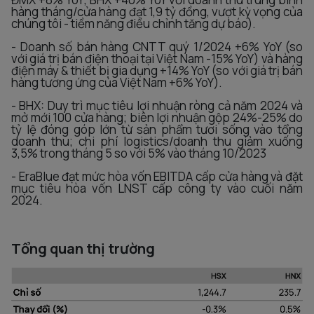
hàng tháng/cửa hàng đạt 1,9 tỷ đồng, vượt kỳ vọng của
chúng tôi - tiềm năng điều chỉnh tăng dự báo).
- Doanh số bán hàng CNTT quý 1/2024 +6% YoY (so
với giá trị bán điện thoại tại Việt Nam -15% YoY) và hàng
điện máy & thiết bị gia dụng +14% YoY (so với giá trị bán
hàng tương ứng của Việt Nam +6% YoY).
- BHX: Duy trì mục tiêu lợi nhuận ròng cả năm 2024 và
mở mới 100 cửa hàng; biên lợi nhuận gộp 24%-25% do
tỷ lệ đóng góp lớn từ sản phẩm tươi sống vào tổng
doanh thu; chi phí logistics/doanh thu giảm xuống
3,5% trong tháng 5 so với 5% vào tháng 10/2023
- EraBlue đạt mức hòa vốn EBITDA cấp cửa hàng và đặt
mục tiêu hòa vốn LNST cấp công ty vào cuối năm
2024.
Tổng quan thị trường