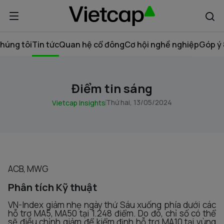
húng tôi
Tin tức
Quan hệ cổ đông
Cơ hội nghề nghiệp
Góp ý 
Điểm tin sáng
Thứ hai, 13/05/2024
Vietcap Insights
ACB, MWG
Phân tích Kỹ thuật
VN-Index giảm nhẹ ngày thứ Sáu xuống phía dưới các
hỗ trợ MA5, MA50 tại 1.248 điểm. Do đó, chỉ số có thể
sẽ điều chỉnh giảm để kiểm định hỗ trợ MA10 tại vùng