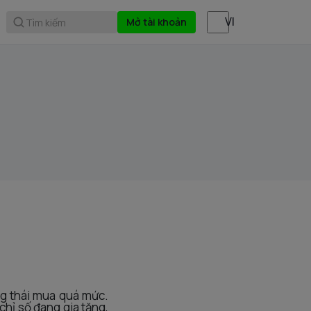
Mở tài khoản
Tìm kiếm
ng thái mua quá mức.
chỉ số đang gia tăng,