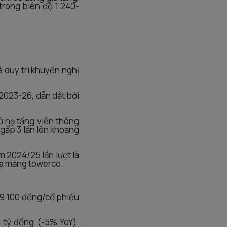
trong biên độ 1.240-
 duy trì khuyến nghị
2023-26, dẫn dắt bởi
ở hạ tầng viễn thông
 gấp 3 lần lên khoảng
m 2024/25 lần lượt là
ủa mảng towerco.
19.100 đồng/cổ phiếu
 tỷ đồng (-5% YoY).