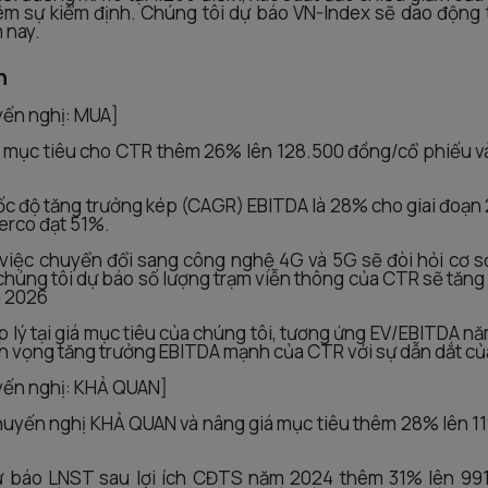
êm sự kiểm định. Chúng tôi dự báo VN-Index sẽ dao động 
 nay.
n
ến nghị: MUA]
á mục tiêu cho CTR thêm 26% lên 128.500 đồng/cổ phiếu và
tốc độ tăng trưởng kép (CAGR) EBITDA là 28% cho giai đoạn 
rco đạt 51%.
g việc chuyển đổi sang công nghệ 4G và 5G sẽ đòi hỏi cơ s
chúng tôi dự báo số lượng trạm viễn thông của CTR sẽ tăng
m 2026
p lý tại giá mục tiêu của chúng tôi, tương ứng EV/EBITDA nă
riển vọng tăng trưởng EBITDA mạnh của CTR với sự dẫn dắt c
ến nghị: KHẢ QUAN]
 khuyến nghị KHẢ QUAN và nâng giá mục tiêu thêm 28% lên 1
ự báo LNST sau lợi ích CĐTS năm 2024 thêm 31% lên 991