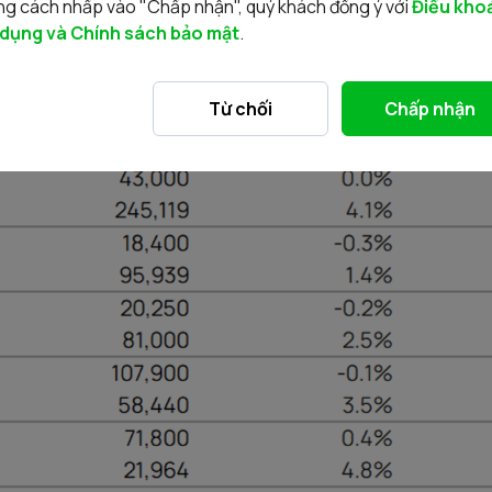
g cách nhấp vào "Chấp nhận", quý khách đồng ý với
Điều kho
 dụng và Chính sách bảo mật
.
uật tốt nhất
Từ chối
Chấp nhận