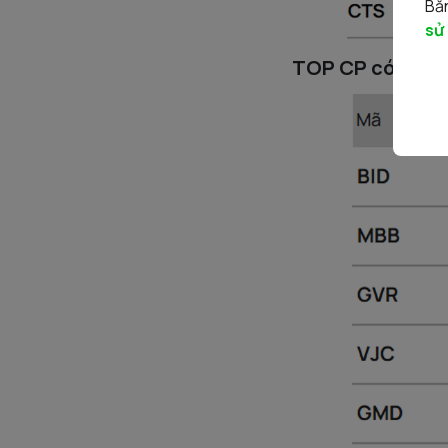
Bằn
sử
TOP CP có kỹ th