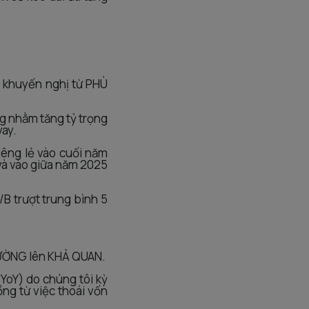
c khuyến nghị từ PHÙ
ng nhằm tăng tỷ trọng
vay.
iêng lẻ vào cuối năm
và vào giữa năm 2025
/B trượt trung bình 5
RƯỜNG lên KHẢ QUAN.
YoY) do chúng tôi kỳ
ồng từ việc thoái vốn