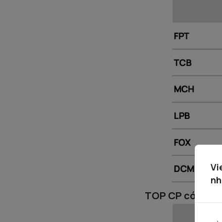
Vi
nh
TOP CP có kỹ th