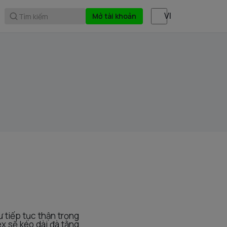
Mở tài khoản
Tìm kiếm
 tiếp tục thận trọng
x sẽ kéo dài đà tăng