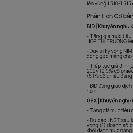
lên vùng 1.310-1.315
Phân tích Cơ bả
BID [Khuyến nghị:
- Tăng giá mục tiêu
HỢP THỊ TRƯỜNG lê
- Duy trì kỳ vọng NI
đóng góp mảng cho va
- Tiếp tục giả định
2024 (2,9% cổ phiếu
(6,1% cổ phiếu đang 
- BID đang giao dịch
năm.
GEX [Khuyến nghị:
- Tăng giá mục tiê
- Dự báo LNST sau l
vọng (1) doanh số bá
khỏi danh mục năng l