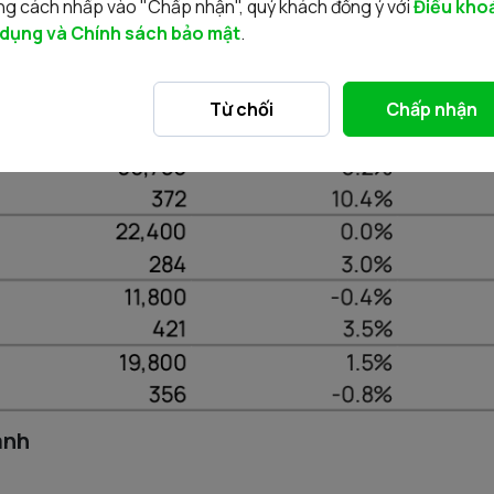
g cách nhấp vào "Chấp nhận", quý khách đồng ý với
Điều kho
 dụng và Chính sách bảo mật
.
Từ chối
Chấp nhận
anh