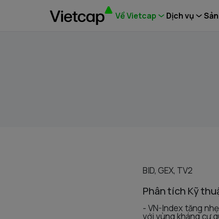
Về Vietcap
Dịch vụ
Sản
BID, GEX, TV2
Phân tích Kỹ thu
- VN-Index tăng nhẹ
với vùng kháng cự q