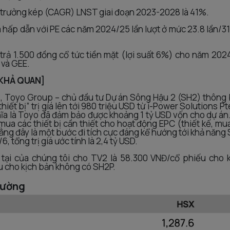
g trưởng kép (CAGR) LNST giai đoạn 2023-2028 là 41%.
á hấp dẫn với PE các năm 2024/25 lần lượt ở mức 23.8 lần/31
trả 1.500 đồng cổ tức tiền mặt (lợi suất 6%) cho năm 202
và GEE.
 KHẢ QUAN]
, Toyo Group – chủ đầu tư Dự án Sông Hậu 2 (SH2) thông
thiết bị” trị giá lên tới 980 triệu USD từ i-Power Solutions P
hĩa là Toyo đã đảm bảo được khoảng 1 tỷ USD vốn cho dự án
ể mua các thiết bị cần thiết cho hoạt động EPC (thiết kế, m
rằng đây là một bước đi tích cực đáng kể hướng tới khả năn
, tổng trị giá ước tính là 2,4 tỷ USD.
n tại của chúng tôi cho TV2 là 58.300 VNĐ/cổ phiếu cho 
 cho kịch bản không có SH2P.
rường