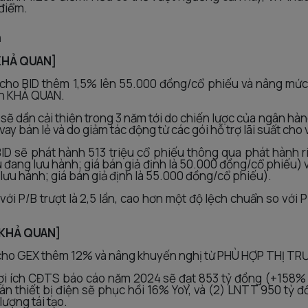
 điểm.
n
 KHẢ QUAN]
 cho BID thêm 1,5% lên 55.000 đồng/cổ phiếu và nâng mứ
n KHẢ QUAN.
M sẽ dần cải thiện trong 3 năm tới do chiến lược của ngân hà
y bán lẻ và do giảm tác động từ các gói hỗ trợ lãi suất cho 
 BID sẽ phát hành 513 triệu cổ phiếu thông qua phát hành r
 đang lưu hành; giá bán giả định là 50.000 đồng/cổ phiếu) 
lưu hành; giá bán giả định là 55.000 đồng/cổ phiếu).
 với P/B trượt là 2,5 lần, cao hơn một độ lệch chuẩn so với P
 KHẢ QUAN]
u cho GEX thêm 12% và nâng khuyến nghị từ PHÙ HỢP THỊ T
ợi ích CĐTS báo cáo năm 2024 sẽ đạt 853 tỷ đồng (+158% 
n thiết bị điện sẽ phục hồi 16% YoY, và (2) LNTT 950 tỷ đ
ượng tái tạo.