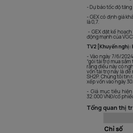
- Dự báo tốc độ tăn
- GEX có định giá kh
là 0,7.
- GEX đặt kế hoạch 
động mạnh của VGC 
TV2 [Khuyến nghị:
- Vào ngày 7/6/2024
“gói tài trợ mua sắm 
rằng điều này có ng
vốn tài trợ này là đ
SH2P. Chúng tôi tin 
xếp vốn vào ngày 30/6
- Giá mục tiêu hiệ
32.000 VNĐ/cổ phiếu
Tổng quan thị t