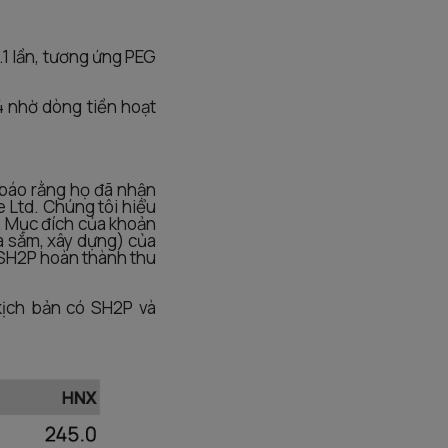
.1 lần, tương ứng PEG
4 nhờ dòng tiền hoạt
 báo rằng họ đã nhận
te Ltd. Chúng tôi hiểu
. Mục đích của khoản
ua sắm, xây dựng) của
g SH2P hoàn thành thu
kịch bản có SH2P và