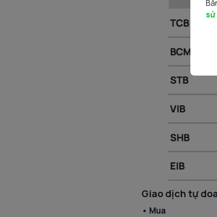
Bằn
sử
Giao dịch tự do
• Mua