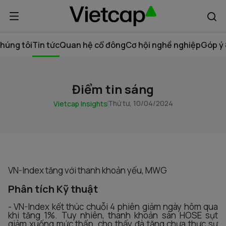
húng tôi
Tin tức
Quan hệ cổ đông
Cơ hội nghề nghiệp
Góp ý 
Điểm tin sáng
Thứ tư, 10/04/2024
Vietcap Insights
VN-Index tăng với thanh khoản yếu, MWG
Phân tích Kỹ thuật
- VN-Index kết thúc chuỗi 4 phiên giảm ngày hôm qua
khi tăng 1%. Tuy nhiên, thanh khoản sàn HOSE sụt
giảm xuống mức thấp, cho thấy đà tăng chưa thực sự