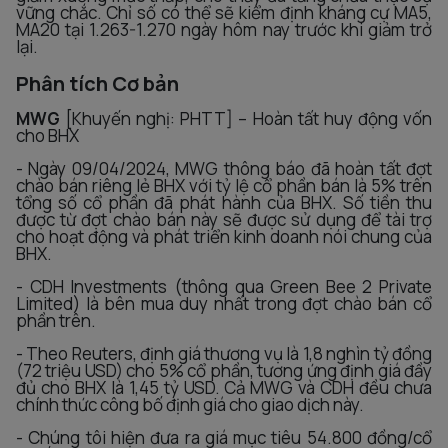
vững chắc. Chỉ số có thể sẽ kiểm định kháng cự MA5,
MA20 tại 1.263-1.270 ngày hôm nay trước khi giảm trở
lại.
Phân tích Cơ bản
MWG
[Khuyến nghị: PHTT] – Hoàn tất huy động vốn
cho BHX
- Ngày 09/04/2024, MWG thông báo đã hoàn tất đợt
chào bán riêng lẻ BHX với tỷ lệ cổ phần bán là 5% trên
tổng số cổ phần đã phát hành của BHX. Số tiền thu
được từ đợt chào bán này sẽ được sử dụng để tài trợ
cho hoạt động và phát triển kinh doanh nói chung của
BHX.
- CDH Investments (thông qua Green Bee 2 Private
Limited) là bên mua duy nhất trong đợt chào bán cổ
phần trên.
- Theo Reuters, định giá thương vụ là 1,8 nghìn tỷ đồng
(72 triệu USD) cho 5% cổ phần, tương ứng định giá đầy
đủ cho BHX là 1,45 tỷ USD. Cả MWG và CDH đều chưa
chính thức công bố định giá cho giao dịch này.
- Chúng tôi hiện đưa ra giá mục tiêu 54.800 đồng/cổ