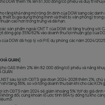
 cho DGW thêm 1% lên 61.300 đồng/cổ phiếu và duy trì khu
 cho rằng khả năng mở rộng ổn định của DGW sang các dan
g, thiết bị gia dụng thông minh và thiết bị văn phòng) tron
 nhuận cao hơn trong trung và dài hạn.
 các sản phẩm ngoài CNTT của DGW sẽ tăng trưởng với C
lượt đóng góp 35%/62% vào doanh thu/lợi nhuận gộp của 
iá của DGW đã hợp lý với P/E dự phóng các năm 2024/2025 l
 KHẢ QUAN]
u cho GAS thêm 2% lên 82.000 đồng/cổ phiếu và nâng khu
Ả QUAN
LNST sau lợi ích CĐTS giai đoạn 2024-2028 thêm 2%, chủ 
 khí tăng 38%, so với tổng doanh thu bán khí cho các KCN
ợi ích CĐTS năm 2024 sẽ giảm khoảng 5% YoY do giả định v
í không đổi, cùng khoản lỗ ước tính 664 tỷ đồng từ kho cản
riệu m3.