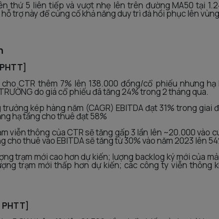
ên thứ 5 liên tiếp và vượt nhẹ lên trên đường MA50 tại 1.2
 hỗ trợ này để củng cố khả năng duy trì đà hồi phục lên vùn
n
 PHTT]
u cho CTR thêm 7% lên 138.000 đồng/cổ phiếu nhưng hạ
TRƯỜNG do giá cổ phiếu đã tăng 24% trong 2 tháng qua.
g trưởng kép hàng năm (CAGR) EBITDA đạt 31% trong giai
ng hạ tầng cho thuê đạt 58%
rạm viễn thông của CTR sẽ tăng gấp 3 lần lên ~20.000 vào 
g cho thuê vào EBITDA sẽ tăng từ 30% vào năm 2023 lên 5
lượng trạm mới cao hơn dự kiến; lượng backlog ký mới của 
lượng trạm mới thấp hơn dự kiến; các công ty viễn thông
: PHTT]