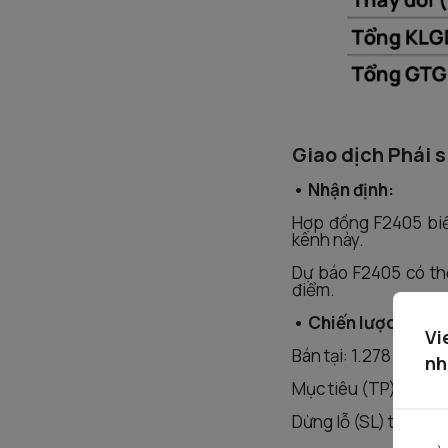
Giao dịch Phái s
• Nhận định:
Hợp đồng F2405 biến
kênh này.
Dự báo F2405 có thể
điểm.
• Chiến lược:
Vi
Bán tại: 1.278 điểm
nh
Mục tiêu (TP): 1.268
Dừng lỗ (SL) tại 1.28