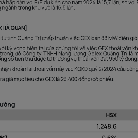
há hấp dẫn với P/E dự kiến cho năm 2024 là 15,7 lần, so với
 ngành trong khu vực là 16,5 lần.
 KHẢ QUAN]
u tư tỉnh Quảng Trị chấp thuận việc GEX bán 88 MW điện g
với kỳ vọng hiện tại của chúng tôi về việc GEX thoái vốn k
trong đó Công ty TNHH Năng lượng Gelex Quảng Trị là m
ổng số tiền thu được từ thương vụ thoái vốn đạt 950 tỷ đồng
 nhận khoản lãi thoái vốn này vào KQKD quý 2/2024 của công
 ra giá mục tiêu cho GEX là 23.400 đồng/cổ phiếu.
rường