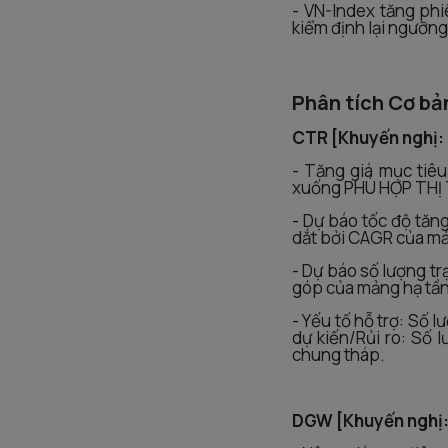
- VN-Index tăng phi
kiểm định lại ngưỡng
Phân tích Cơ bả
CTR [Khuyến nghị:
- Tăng giá mục tiê
xuống PHÙ HỢP THỊ 
- Dự báo tốc độ tăn
dắt bởi CAGR của mả
- Dự báo số lượng t
góp của mảng hạ tần
- Yếu tố hỗ trợ: Số 
dự kiến/Rủi ro: Số 
chung tháp.
DGW [Khuyến nghị