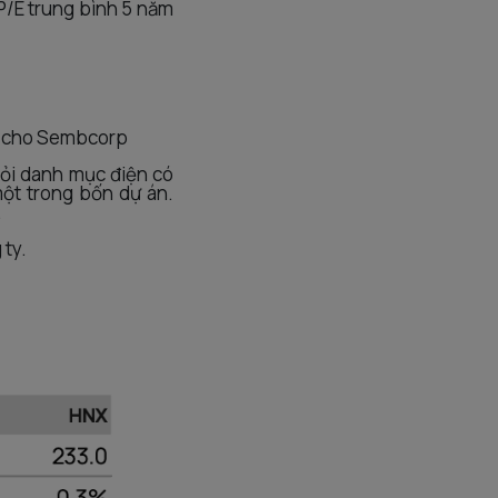
 P/E trung bình 5 năm
ió cho Sembcorp
hỏi danh mục điện có
ột trong bốn dự án.
.
 ty.