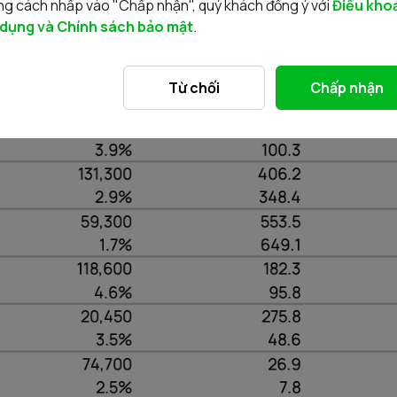
g cách nhấp vào "Chấp nhận", quý khách đồng ý với
Điều kho
 dụng và Chính sách bảo mật
.
h 52 tuần
Từ chối
Chấp nhận