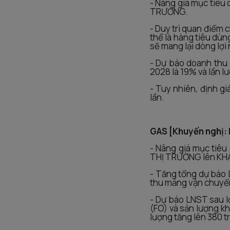
- Nâng giá mục tiêu
TRƯỜNG.
- Duy trì quan điểm
thể là hàng tiêu dùn
sẽ mang lại dòng lợi
- Dự báo doanh thu
2028 là 19% và lần 
- Tuy nhiên, định g
lần.
GAS [Khuyến nghị:
- Nâng giá mục tiê
THỊ TRƯỜNG lên KH
- Tăng tổng dự báo 
thu mảng vận chuyển
- Dự báo LNST sau l
(FO) và sản lượng kh
lượng tăng lên 380 t