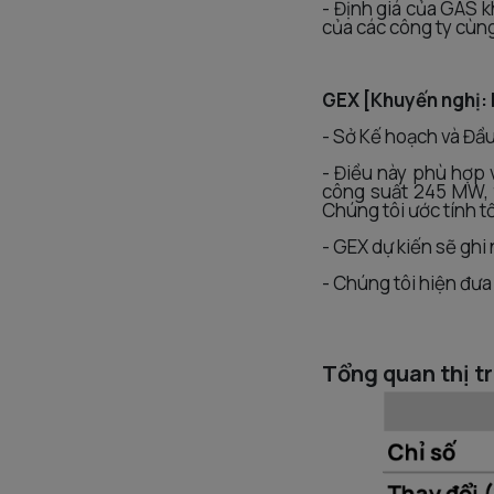
- Định giá của GAS k
của các công ty cùng
GEX [Khuyến nghị:
- Sở Kế hoạch và Đầ
- Điều này phù hợp 
công suất 245 MW, 
Chúng tôi ước tính t
- GEX dự kiến sẽ ghi
- Chúng tôi hiện đưa
Tổng quan thị t