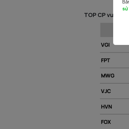
Bằn
sử
TOP CP vượt đỉn