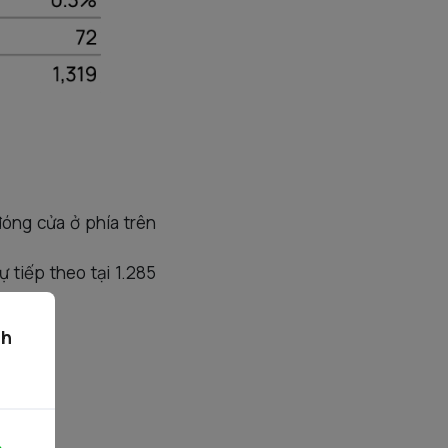
đóng cửa ở phía trên
 tiếp theo tại 1.285
ch