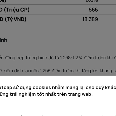
inh
 động hẹp trong biên độ từ 1.268-1.274 điểm trước khi 
 kiểm định lại mốc 1.268 điểm trước khi tăng lên kháng cự
etcap sử dụng cookies nhằm mang lại cho quý khá
ững trải nghiệm tốt nhất trên trang web.
 điểm
0 điểm