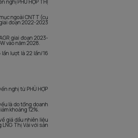
yến nghị PHÙ HỢP THỊ
h mục ngoài CNTT (cụ
g giai đoạn 2022-2023
AGR giai đoạn 2023-
DGW vào năm 2028.
ần lượt là 22 lần/16
yến nghị từ PHÙ HỢP
yếu là do tổng doanh
 giảm khoảng 12%.
ề giá dầu nhiên liệu
g LNG Thị Vải với sản