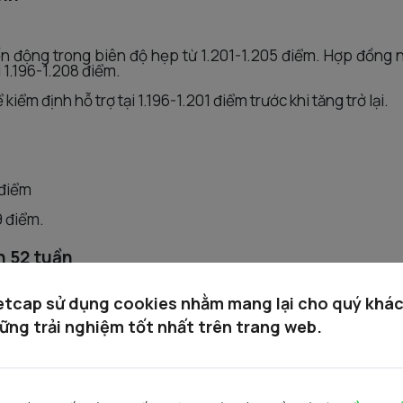
 động trong biên độ hẹp từ 1.201-1.205 điểm. Hợp đồng n
 1.196-1.208 điểm.
kiểm định hỗ trợ tại 1.196-1.201 điểm trước khi tăng trở lại.
 điểm
9 điểm.
h 52 tuần
etcap sử dụng cookies nhằm mang lại cho quý khá
ững trải nghiệm tốt nhất trên trang web.