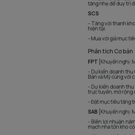
tăng nhẹ để duy trì 
SCS
- Tăng với thanh kho
hiện tại.
- Mua với giá mục ti
Phân tích Cơ bản
FPT
[Khuyến nghị: M
- Dự kiến doanh thu
Bản và Mỹ cùng với c
- Dự kiến doanh th
trực tuyến, mở rộng 
- Đặt mục tiêu tăng
SAB
[Khuyến nghị: M
- Biên lợi nhuận nă
mạch nha tồn kho có 