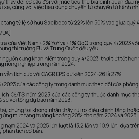
ự thay đổi cơ cấu đối với mức tiêu thụ bia bình quân đầu 
lái xe, cùng với việc tiêu dùng chuyển từ chuyển từ kênh n
iệc tăng tỷ lệ sở hữu Sabibeco từ 22% lên 50% vào giữa quý
 MUA]
cá tra của Việt Nam +2% YoY và +1% QoQ trong quý 4/2023 vớ
hưng thị trường EU và Trung Quốc đều yếu.
 nguồn cung khan hiếm trong quý 4/2023, thời tiết tốt hơn
ng nông nghiệp trong năm 2024.
ận vẫn tích cực với CAGR EPS dự kiến 2024-26 là 27%
/2023 của các công ty trong danh mục theo dõi của phòng 
i ích CĐTS năm 2023 của các công ty thuộc danh mục the
% so với tổng dự báo năm 2023.
 tại, chúng tôi không nhận thấy rủi ro điều chỉnh tăng hoặ
ng ứng mức tăng trưởng khoảng 20% cho năm 2024 và 2025.
g năm 2024 và 2025 lần lượt là 13,2 lần và 10,9 lần, dựa tr
 phân tích cơ bản.