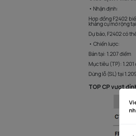
• Nhận định:
Hợp đồng F2402 biến
kháng cự mở rộng tại
Dự báo, F2402 có thể 
• Chiến lược:
Bán tại: 1.207 điểm
Mục tiêu (TP): 1.201
Dừng lỗ (SL) tại 1.20
TOP CP vượt đỉn
Vi
nh