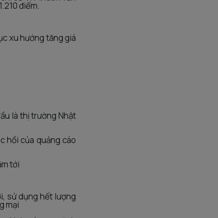
1.210 điểm.
tục xu hướng tăng giá
u là thị trường Nhật
c hồi của quảng cáo
ăm tới
i, sử dụng hết lượng
ng mại