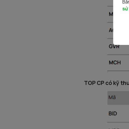
Bằn
sử
TOP CP có kỹ thu