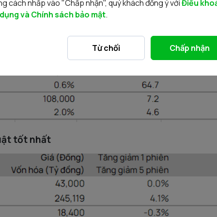
g cách nhấp vào "Chấp nhận", quý khách đồng ý với
Điều kho
 dụng và Chính sách bảo mật
.
Từ chối
Chấp nhận
ật tốt nhất