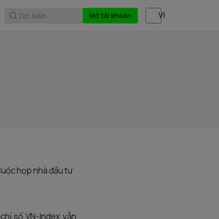
Mở tài khoản
Tìm kiếm
 Cuộc họp nhà đầu tư
chỉ số VN-Index vẫn