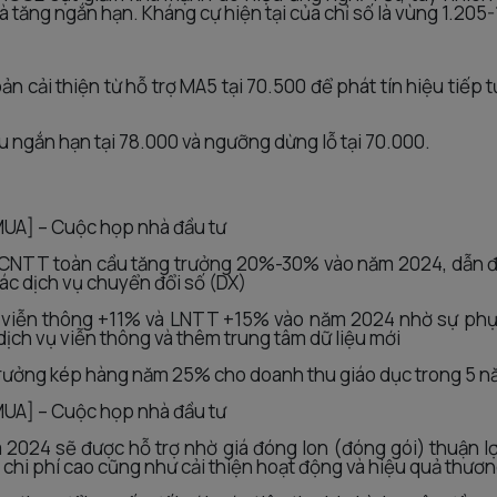
đà tăng ngắn hạn. Kháng cự hiện tại của chỉ số là vùng 1.205-
ản cải thiện từ hỗ trợ MA5 tại 70.500 để phát tín hiệu tiếp 
êu ngắn hạn tại 78.000 và ngưỡng dừng lỗ tại 70.000.
UA] – Cuộc họp nhà đầu tư
 CNTT toàn cầu tăng trưởng 20%-30% vào năm 2024, dẫn đầ
ác dịch vụ chuyển đổi số (DX)
u viễn thông +11% và LNTT +15% vào năm 2024 nhờ sự phụ
dịch vụ viễn thông và thêm trung tâm dữ liệu mới
 trưởng kép hàng năm 25% cho doanh thu giáo dục trong 5 n
UA] – Cuộc họp nhà đầu tư
m 2024 sẽ được hỗ trợ nhờ giá đóng lon (đóng gói) thuận lợ
chi phí cao cũng như cải thiện hoạt động và hiệu quả thươ