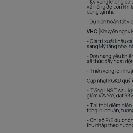
- Kỳ vọng không có s
về nồng độ cồn khi 
dùng tại nhà
- Dự kiến hoàn tất v
VHC
[Khuyến nghị:
- Giá trị xuất khẩu 
sang Mỹ tăng nhẹ, n
- Đơn hàng yếu khiến
sẽ thúc đẩy hoạt độ
- Triển vọng lợi nhu
Cập nhật KQKD quý 4
- Tổng LNST sau lợ
giảm 4% YoY, đạt 98
- Tại thời điểm hiện
tổng lợi nhuận, tươ
- Chỉ số P/E dự phón
thu nhập theo hướng