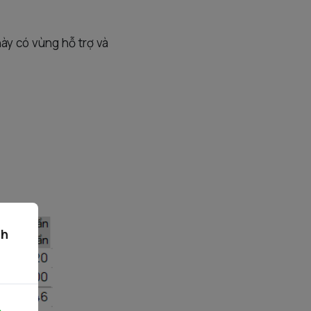
ày có vùng hỗ trợ và
ch