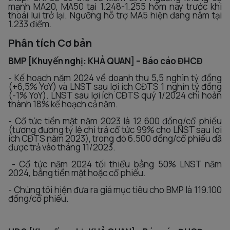
mạnh MA20, MA50 tại 1.248-1.255 hôm nay trước khi
thoái lui trở lại. Ngưỡng hỗ trợ MA5 hiện đang nằm tại
1.233 điểm.
Phân tích Cơ bản
BMP [Khuyến nghị: KHẢ QUAN] – Báo cáo ĐHCĐ
- Kế hoạch năm 2024 về doanh thu 5,5 nghìn tỷ đồng
(+6,5% YoY) và LNST sau lợi ích CĐTS 1 nghìn tỷ đồng
(-1% YoY). LNST sau lợi ích CĐTS quý 1/2024 chỉ hoàn
thành 18% kế hoạch cả năm.
- Cổ tức tiền mặt năm 2023 là 12.600 đồng/cổ phiếu
(tương đương tỷ lệ chi trả cổ tức 99% cho LNST sau lợi
ích CĐTS năm 2023), trong đó 6.500 đồng/cổ phiếu đã
được trả vào tháng 11/2023.
- Cổ tức năm 2024 tối thiểu bằng 50% LNST năm
2024, bằng tiền mặt hoặc cổ phiếu.
- Chúng tôi hiện đưa ra giá mục tiêu cho BMP là 119.100
đồng/cổ phiếu.