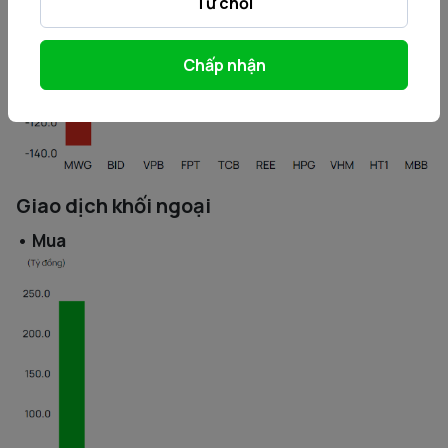
Từ chối
Chấp nhận
Giao dịch khối ngoại
• Mua