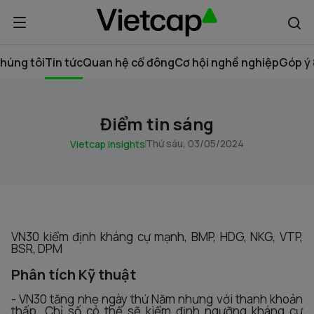
húng tôi
Tin tức
Quan hệ cổ đông
Cơ hội nghề nghiệp
Góp ý 
Điểm tin sáng
Thứ sáu, 03/05/2024
Vietcap Insights
VN30 kiểm định kháng cự mạnh, BMP, HDG, NKG, VTP,
BSR, DPM
Phân tích Kỹ thuật
- VN30 tăng nhẹ ngày thứ Năm nhưng với thanh khoản
thấp. Chỉ số có thể sẽ kiểm định ngưỡng kháng cự