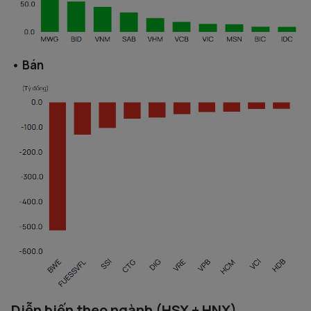
• Bán
Diễn biến theo ngành (HSX + HNX)