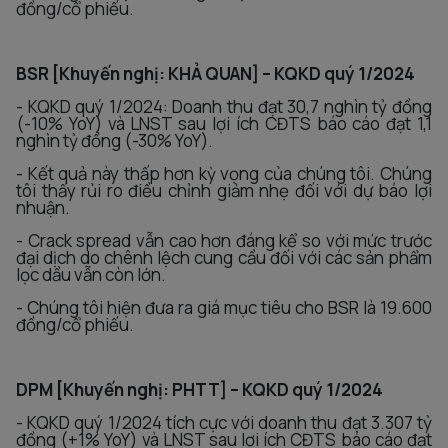
đồng/cổ phiếu.
BSR [Khuyến nghị: KHẢ QUAN] – KQKD quý 1/2024
- KQKD quý 1/2024: Doanh thu đạt 30,7 nghìn tỷ đồng
(-10% YoY) và LNST sau lợi ích CĐTS báo cáo đạt 1,1
nghìn tỷ đồng (-30% YoY).
- Kết quả này thấp hơn kỳ vọng của chúng tôi. Chúng
tôi thấy rủi ro điều chỉnh giảm nhẹ đối với dự báo lợi
nhuận.
- Crack spread vẫn cao hơn đáng kể so với mức trước
đại dịch do chênh lệch cung cầu đối với các sản phẩm
lọc dầu vẫn còn lớn.
- Chúng tôi hiện đưa ra giá mục tiêu cho BSR là 19.600
đồng/cổ phiếu.
DPM [Khuyến nghị: PHTT] – KQKD quý 1/2024
- KQKD quý 1/2024 tích cực với doanh thu đạt 3.307 tỷ
đồng (+1% YoY) và LNST sau lợi ích CĐTS báo cáo đạt