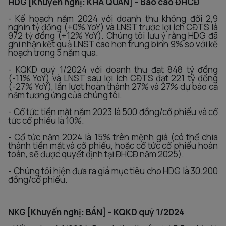
HDG [Khuyến nghị: KHẢ QUAN] – Báo cáo ĐHCĐ
- Kế hoạch năm 2024 với doanh thu không đổi 2,9
nghìn tỷ đồng (+0% YoY) và LNST trước lợi ích CĐTS là
972 tỷ đồng (+12% YoY). Chúng tôi lưu ý rằng HDG đã
ghi nhận kết quả LNST cao hơn trung bình 9% so với kế
hoạch trong 5 năm qua.
- KQKD quý 1/2024 với doanh thu đạt 848 tỷ đồng
(-11% YoY) và LNST sau lợi ích CĐTS đạt 221 tỷ đồng
(-27% YoY), lần lượt hoàn thành 27% và 27% dự báo cả
năm tương ứng của chúng tôi.
- Cổ tức tiền mặt năm 2023 là 500 đồng/cổ phiếu và cổ
tức cổ phiếu là 10%.
- Cổ tức năm 2024 là 15% trên mệnh giá (có thể chia
thành tiền mặt và cổ phiếu, hoặc cổ tức cổ phiếu hoàn
toàn, sẽ được quyết định tại ĐHCĐ năm 2025).
- Chúng tôi hiện đưa ra giá mục tiêu cho HDG là 30.200
đồng/cổ phiếu.
NKG [Khuyến nghị: BÁN] – KQKD quý 1/2024