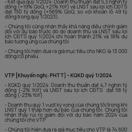
- Kết quả quý 1/2024: Doanh thu thuần đạt 5,3 nghìn tỷ
đồng (+19% QoQ, +21% YoY) và LNST sau lợi ích CĐTS
đạt 150 tỷ đồng (+569% QoQ, so với khoản lỗ 49 tỷ
đồng trong quý 1/2023).
- Chúng tôi cũng nhận thấy khả năng điều chỉnh giảm
đối với dự báo trước đó do doanh thu và LNST sau lợi
ích CĐTS quý 1/2024 chỉ hoàn thành 21% và 18% dự
báo tương ứng của chúng tôi
- Chúng tôi hiện đưa ra giá mục tiêu cho NKG là 13.000
đồng/cổ phiếu.
VTP [Khuyến nghị: PHTT] – KQKD quý 1/2024
- KQKD quý 1/2024: Doanh thu thuần đạt 4,7 nghìn tỷ
đồng (-2% YoY) và LNST sau lợi ích CĐTS đạt 58 tỷ
đồng (-23% YoY).
- Doanh thu quý 1 vượt kỳ vọng của chúng tôi trong khi
LNST quý 1 thấp hơn dự báo của chúng tôi. Chúng tôi
nhận thấy rủi ro giảm đối với dự báo năm 2024 của
chúng tôi cho VTP.
- Chúng tôi hiện đưa ra giá mục tiêu cho VTP là 74.600