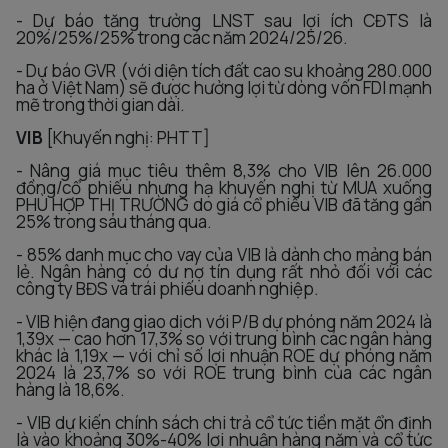
- Dự báo tăng trưởng LNST sau lợi ích CĐTS là
20%/25%/25% trong các năm 2024/25/26.
- Dự báo GVR (với diện tích đất cao su khoảng 280.000
ha ở Việt Nam) sẽ được hưởng lợi từ dòng vốn FDI mạnh
mẽ trong thời gian dài.
VIB
[Khuyến nghị: PHTT]
- Nâng giá mục tiêu thêm 8,3% cho VIB lên 26.000
đồng/cổ phiếu nhưng hạ khuyến nghị từ MUA xuống
PHÙ HỢP THỊ TRƯỜNG do giá cổ phiếu VIB đã tăng gần
25% trong sáu tháng qua.
- 85% danh mục cho vay của VIB là dành cho mảng bán
lẻ. Ngân hàng có dư nợ tín dụng rất nhỏ đối với các
công ty BĐS và trái phiếu doanh nghiệp.
- VIB hiện đang giao dịch với P/B dự phóng năm 2024 là
1,39x — cao hơn 17,3% so với trung bình các ngân hàng
khác là 1,19x — với chỉ số lợi nhuận ROE dự phóng năm
2024 là 23,7% so với ROE trung bình của các ngân
hàng là 18,6%.
- VIB dự kiến chính sách chi trả cổ tức tiền mặt ổn định
là vào khoảng 30%-40% lợi nhuận hàng năm và cổ tức