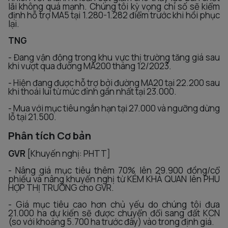
lãi không quá mạnh. Chúng tôi kỳ vọng chỉ số sẽ kiểm
định hỗ trợ MA5 tại 1.280-1.282 điểm trước khi hồi phục
lại.
TNG
- Đang vận động trong khu vực thị trường tăng giá sau
khi vượt qua đường MA200 tháng 12/2023.
- Hiện đang được hỗ trợ bởi đường MA20 tại 22.200 sau
khi thoái lui từ mức đỉnh gần nhất tại 23.000.
- Mua với mục tiêu ngắn hạn tại 27.000 và ngưỡng dừng
lỗ tại 21.500.
Phân tích Cơ bản
GVR
[Khuyến nghị: PHTT]
- Nâng giá mục tiêu thêm 70% lên 29.900 đồng/cổ
phiếu và nâng khuyến nghị từ KÉM KHẢ QUAN lên PHÙ
HỢP THỊ TRƯỜNG cho GVR.
- Giá mục tiêu cao hơn chủ yếu do chúng tôi đưa
21.000 ha dự kiến sẽ được chuyển đổi sang đất KCN
(so với khoảng 5.700 ha trước đây) vào trong định giá.