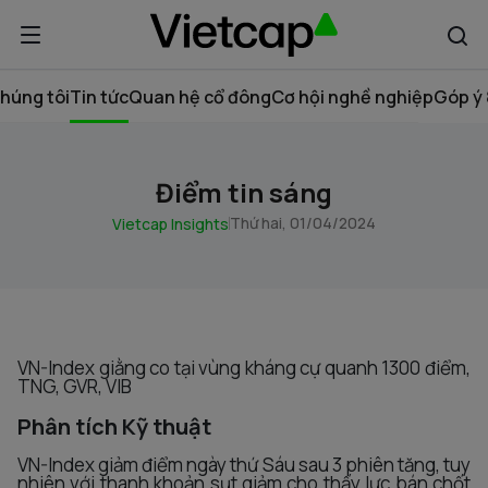
húng tôi
Tin tức
Quan hệ cổ đông
Cơ hội nghề nghiệp
Góp ý 
Điểm tin sáng
Thứ hai, 01/04/2024
Vietcap Insights
VN-Index giằng co tại vùng kháng cự quanh 1300 điểm,
TNG, GVR, VIB
Phân tích Kỹ thuật
VN-Index giảm điểm ngày thứ Sáu sau 3 phiên tăng, tuy
nhiên với thanh khoản sụt giảm cho thấy lực bán chốt