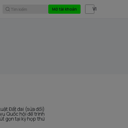
Mở tài khoản
Tìm kiếm
uật Đất đai (sửa đổi)
vụ Quốc hội để trình
út gọn tại kỳ họp thứ