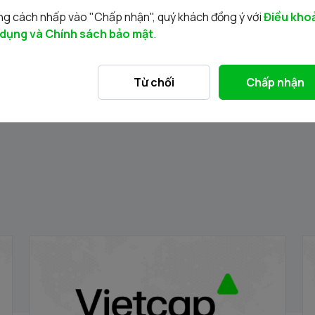
g cách nhấp vào "Chấp nhận", quý khách đồng ý với
Điều kho
 dụng và Chính sách bảo mật
.
Tin liên quan
Từ chối
Chấp nhận
Dữ liệu kinh tế Việt Nam 7T 2024
Đi
29/07/2024
14