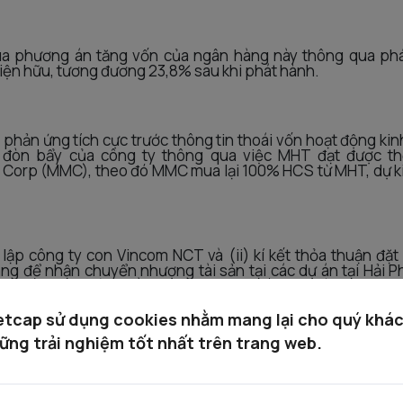
a phương án tăng vốn của ngân hàng này thông qua phá
iện hữu, tương đương 23,8% sau khi phát hành.
c phản ứng tích cực trước thông tin thoái vốn hoạt động kin
m đòn bẩy của công ty thông qua việc MHT đạt được th
s Corp (MMC), theo đó MMC mua lại 100% HCS từ MHT, dự ki
 lập công ty con Vincom NCT và (ii) kí kết thỏa thuận đặt 
g để nhận chuyển nhượng tài sản tại các dự án tại Hải 
E, kế hoạch này nhằm mở rộng quỹ đất để phát triển BĐS
etcap sử dụng cookies nhằm mang lại cho quý khá
g điều này tích cực nhẹ cho VRE. Định giá và dự báo VRE hi
ững trải nghiệm tốt nhất trên trang web.
ch phát triển mới của mảng bán shophouse.