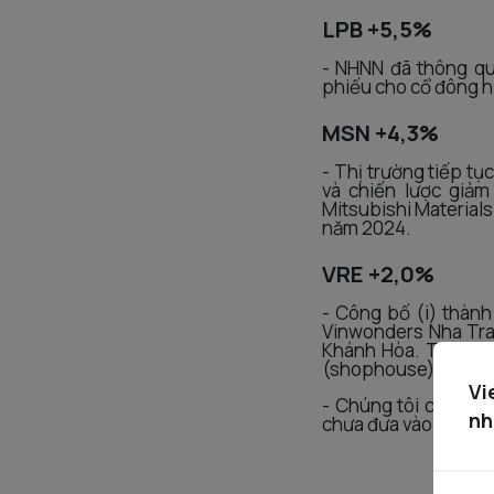
LPB +5,5%
- NHNN đã thông qu
phiếu cho cổ đông h
MSN +4,3%
- Thị trường tiếp tụ
và chiến lược giả
Mitsubishi Material
năm 2024.
VRE +2,0%
- Công bố (i) thành
Vinwonders Nha Tran
Khánh Hòa. Theo VR
(shophouse).
Vi
- Chúng tôi cho rằn
nh
chưa đưa vào kế hoạ