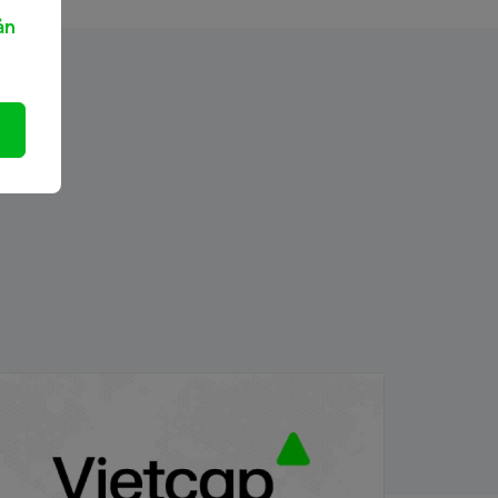
ản
ểm tin chiều
/06/2024