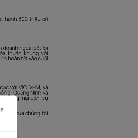
t hành 800 triệu cổ
h doanh ngoài cốt lõi
ỏa thuận khung với
ến hoàn tất vào cuối
cọc với VIC, VHM, và
Phòng, Quảng Ninh và
 thương mại dịch vụ
ch
ện tại của chúng tôi