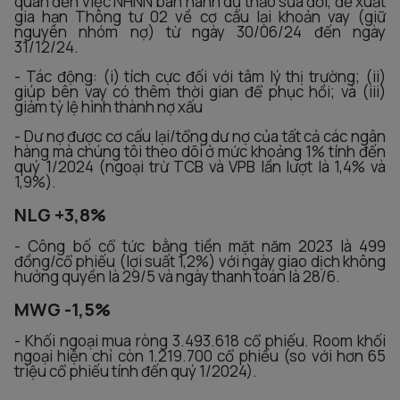
quan đến việc NHNN ban hành dự thảo sửa đổi, đề xuất
gia hạn Thông tư 02 về cơ cấu lại khoản vay (giữ
nguyên nhóm nợ) từ ngày 30/06/24 đến ngày
31/12/24.
- Tác động: (i) tích cực đối với tâm lý thị trường; (ii)
giúp bên vay có thêm thời gian để phục hồi; và (iii)
giảm tỷ lệ hình thành nợ xấu
- Dư nợ được cơ cấu lại/tổng dư nợ của tất cả các ngân
hàng mà chúng tôi theo dõi ở mức khoảng 1% tính đến
quý 1/2024 (ngoại trừ TCB và VPB lần lượt là 1,4% và
1,9%).
NLG +3,8%
- Công bố cổ tức bằng tiền mặt năm 2023 là 499
đồng/cổ phiếu (lợi suất 1,2%) với ngày giao dịch không
hưởng quyền là 29/5 và ngày thanh toán là 28/6.
MWG -1,5%
- Khối ngoại mua ròng 3.493.618 cổ phiếu. Room khối
ngoại hiện chỉ còn 1.219.700 cổ phiếu (so với hơn 65
triệu cổ phiếu tính đến quý 1/2024).