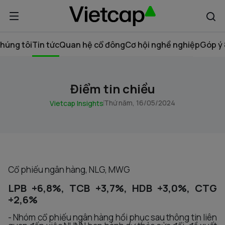
húng tôi
Tin tức
Quan hệ cổ đông
Cơ hội nghề nghiệp
Góp ý 
Điểm tin chiều
Thứ năm, 16/05/2024
Vietcap Insights
Cổ phiếu ngân hàng, NLG, MWG
LPB +6,8%, TCB +3,7%, HDB +3,0%, CTG
+2,6%
- Nhóm cổ phiếu ngân hàng hồi phục sau thông tin liên