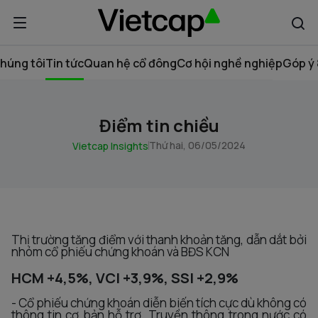
húng tôi
Tin tức
Quan hệ cổ đông
Cơ hội nghề nghiệp
Góp ý 
Điểm tin chiều
Thứ hai, 06/05/2024
Vietcap Insights
Thị trường tăng điểm với thanh khoản tăng, dẫn dắt bởi
nhóm cổ phiếu chứng khoán và BĐS KCN
HCM +4,5%, VCI +3,9%, SSI +2,9%
- Cổ phiếu chứng khoán diễn biến tích cực dù không có
thông tin cơ bản hỗ trợ. Truyền thông trong nước có