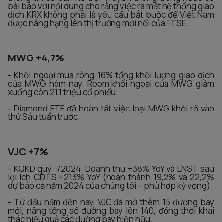
bài báo với nội dung cho rằng việc ra mắt hệ thống giao
dịch KRX không phải là yêu cầu bắt buộc để Việt Nam
được nâng hạng lên thị trường mới nổi của FTSE.
MWG +4,7%
- Khối ngoại mua ròng 16% tổng khối lượng giao dịch
của MWG hôm nay. Room khối ngoại của MWG giảm
xuống còn 21,1 triệu cổ phiếu.
- Diamond ETF đã hoàn tất việc loại MWG khỏi rổ vào
thứ Sáu tuần trước.
VJC +7%
- KQKD quý 1/2024: Doanh thu +38% YoY và LNST sau
lợi ích CĐTS +213% YoY (hoàn thành 19,2% và 22,2%
dự báo cả năm 2024 của chúng tôi – phù hợp kỳ vọng)
- Từ đầu năm đến nay, VJC đã mở thêm 15 đường bay
mới, nâng tổng số đường bay lên 140, đồng thời khai
thác hiệu quả các đường bay hiện hữu.