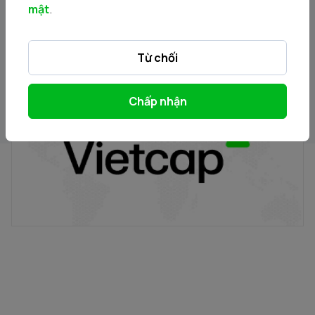
mật
.
Từ chối
Điểm tin chiều
Chấp nhận
14/06/2024