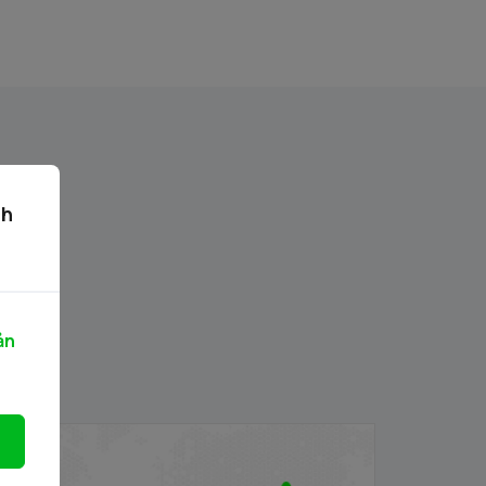
ch
ản
PB/VIETCAP/M/Au/T/A8 - Thông báo
hát hành chứng quyền có bảo đảm