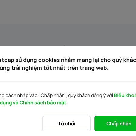
Tin liên quan
etcap sử dụng cookies nhằm mang lại cho quý khá
ững trải nghiệm tốt nhất trên trang web.
g cách nhấp vào "Chấp nhận", quý khách đồng ý với
Điều kho
 dụng và Chính sách bảo mật
.
VRE/VIETCAP/M/Au/T/A5 - Thông báo
V
Từ chối
Chấp nhận
phát hành chứng quyền có bảo đảm
p