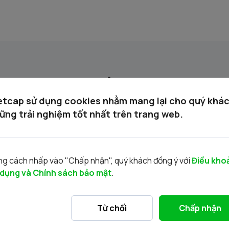
Tin liên quan
etcap sử dụng cookies nhằm mang lại cho quý khá
ững trải nghiệm tốt nhất trên trang web.
g cách nhấp vào "Chấp nhận", quý khách đồng ý với
Điều kho
 dụng và Chính sách bảo mật
.
VRE/VIETCAP/M/Au/T/A5 - Thông báo
V
Từ chối
Chấp nhận
phát hành chứng quyền có bảo đảm
p