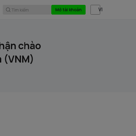
Mở tài khoản
Tìm kiếm
nhận chào
m (VNM)