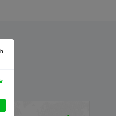
ch
ản
PB/VIETCAP/M/Au/T/A8 - Thông báo
hát hành chứng quyền có bảo đảm