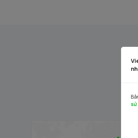
Vi
nh
Bằn
sử
Thông báo phát hành chứng quyền có
bảo đảm - Đợt phát hành 24.11.2025