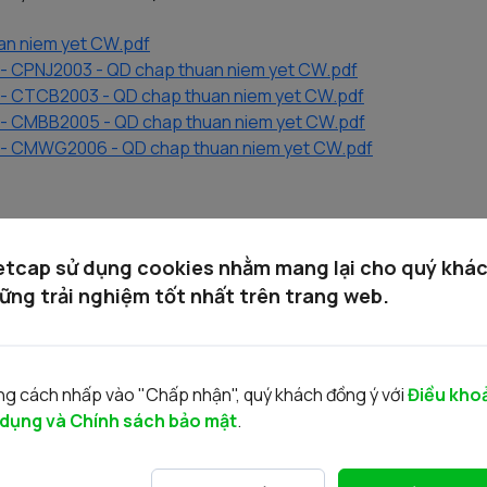
an niem yet CW.pdf
 CPNJ2003 - QD chap thuan niem yet CW.pdf
 CTCB2003 - QD chap thuan niem yet CW.pdf
 CMBB2005 - QD chap thuan niem yet CW.pdf
- CMWG2006 - QD chap thuan niem yet CW.pdf
etcap sử dụng cookies nhằm mang lại cho quý khá
ững trải nghiệm tốt nhất trên trang web.
Tin liên quan
g cách nhấp vào "Chấp nhận", quý khách đồng ý với
Điều kho
 dụng và Chính sách bảo mật
.