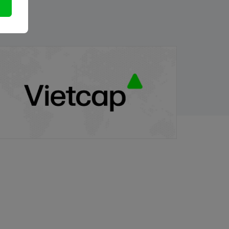
PB/VIETCAP/M/Au/T/A8 - Thông báo
hát hành chứng quyền có bảo đảm
/11/2025