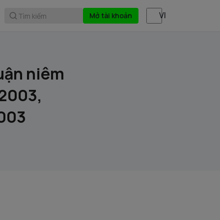
Mở tài khoản
Tìm kiếm
huận niêm
2003,
003