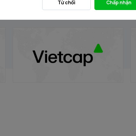
Từ chối
Chấp nhận
VRE/VIETCAP/M/Au/T/A5 - Thông báo
V
phát hành chứng quyền có bảo đảm
p
20/11/2025
20