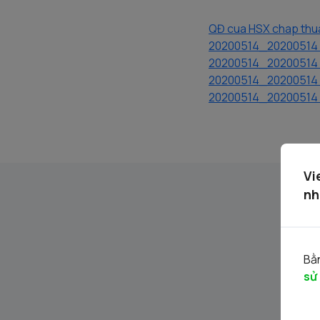
QĐ cua HSX chap thu
20200514_20200514 -
20200514_20200514 -
20200514_20200514 -
20200514_20200514 
Vi
nh
Bằn
sử