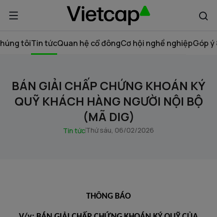
húng tôi
Tin tức
Quan hệ cổ đông
Cơ hội nghề nghiệp
Góp ý 
BÁN GIẢI CHẤP CHỨNG KHOÁN KÝ
QUỸ KHÁCH HÀNG NGƯỜI NỘI BỘ
(MÃ DIG)
Thứ sáu, 06/02/2026
Tin tức
THÔNG BÁO
V/v: BÁN GIẢI CHẤP CHỨNG KHOÁN KÝ QUỸ CỦA