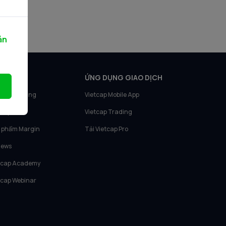
ản
N PHẨM
ỨNG DỤNG GIAO DỊCH
tcap Trading
Vietcap Mobile App
tcap IQ
Vietcap Trading
 phẩm Margin
Tải Vietcap Pro
News
tcap Academy
tcap Webinar