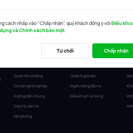
g cách nhấp vào "Chấp nhận", quý khách đồng ý với
Điều kho
 dụng và Chính sách bảo mật
.
VỀ VIETCAP
DỊCH VỤ
SẢ
Từ chối
Chấp nhận
Về Vietcap
Tư vấn KH Cá nhân
Vie
Tin tức
Môi giới KH tổ chức
Vie
Quan hệ cổ đông
Quản lý gia sản
Sản
i
Cơ hội nghề nghiệp
Ngân hàng đầu tư
AI 
Hướng dẫn chung
Điều khoản sử dụng
Vie
Góp ý & Liên hệ
Vie
Văn phòng