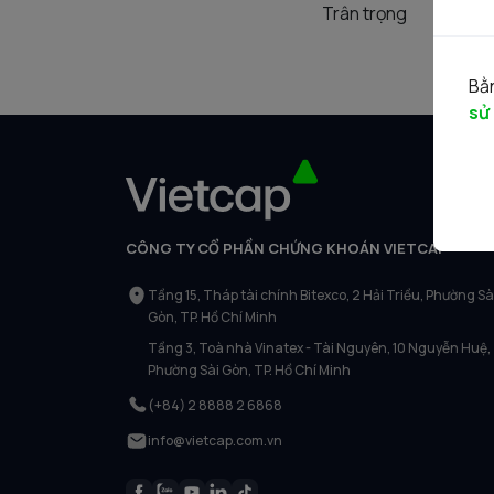
Trân trọng
Bằn
sử
CÔNG TY CỔ PHẦN CHỨNG KHOÁN VIETCAP
Tầng 15, Tháp tài chính Bitexco, 2 Hải Triều, Phường Sà
Gòn, TP. Hồ Chí Minh
Tầng 3, Toà nhà Vinatex - Tài Nguyên, 10 Nguyễn Huệ,
Phường Sài Gòn, TP. Hồ Chí Minh
(+84) 2 8888 2 6868
info@vietcap.com.vn