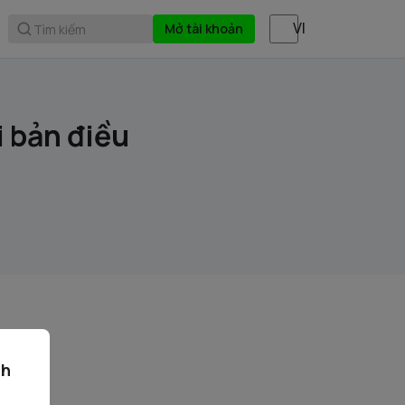
Mở tài khoản
Tìm kiếm
i bản điều
ch