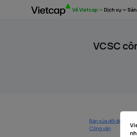
Về Vietcap
Dịch vụ
Sản
VCSC công
Bản sửa đổi điều lệ
Vi
Công văn
nh