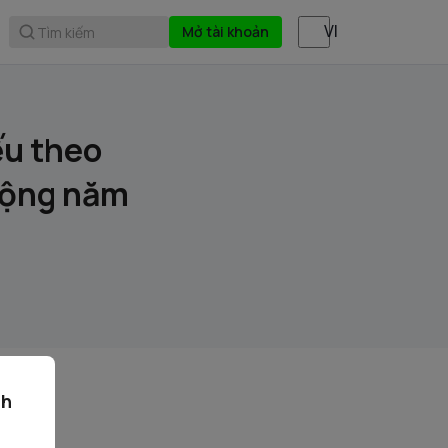
Mở tài khoản
Tìm kiếm
ếu theo
 động năm
ch