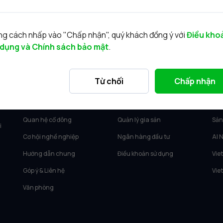
g cách nhấp vào "Chấp nhận", quý khách đồng ý với
Điều kho
 dụng và Chính sách bảo mật
.
VỀ VIETCAP
DỊCH VỤ
SẢ
Từ chối
Chấp nhận
Về Vietcap
Tư vấn KH Cá nhân
Vie
Tin tức
Môi giới KH tổ chức
Vie
Quan hệ cổ đông
Quản lý gia sản
Sản
i
Cơ hội nghề nghiệp
Ngân hàng đầu tư
AI 
Hướng dẫn chung
Điều khoản sử dụng
Vie
Góp ý & Liên hệ
Vie
Văn phòng