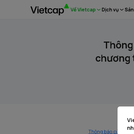
Về Vietcap
Dịch vụ
Sản
Thông 
chương t
Vi
nh
Thông báo của VCI