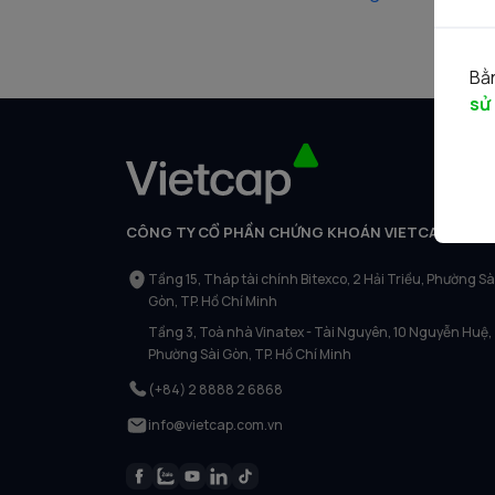
Bằn
sử
CÔNG TY CỔ PHẦN CHỨNG KHOÁN VIETCAP
Tầng 15, Tháp tài chính Bitexco, 2 Hải Triều, Phường Sà
Gòn, TP. Hồ Chí Minh
Tầng 3, Toà nhà Vinatex - Tài Nguyên, 10 Nguyễn Huệ,
Phường Sài Gòn, TP. Hồ Chí Minh
(+84) 2 8888 2 6868
info@vietcap.com.vn