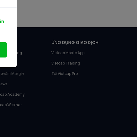
ản
N PHẨM
ỨNG DỤNG GIAO DỊCH
tcap Trading
Vietcap Mobile App
tcap IQ
Vietcap Trading
 phẩm Margin
Tải Vietcap Pro
News
tcap Academy
tcap Webinar