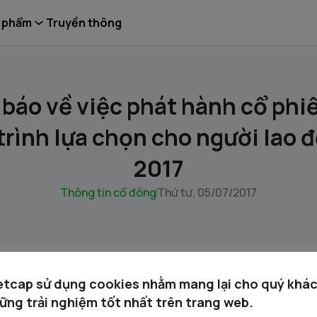
 phẩm
Truyền thông
báo về việc phát hành cổ phi
rình lựa chọn cho người lao
2017
Thông tin cổ đông
Thứ tư, 05/07/2017
etcap sử dụng cookies nhằm mang lại cho quý khá
ững trải nghiệm tốt nhất trên trang web.