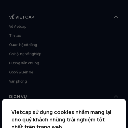
VỀ VIETCAP
Về Vietcap
Tin tức
Quan hệ cổ đông
Cơ hội nghề nghiệp
Hướng dẫn chung
Góp ý & Liên hệ
Văn phòng
DỊCH VỤ
Tư vấn KH Cá nhân
Vietcap sử dụng cookies nhằm mang lại
Môi giới KH tổ chức
cho quý khách những trải nghiệm tốt
Quản lý gia sản
nhất trên trang web.