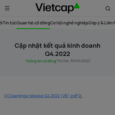
ôi
Tin tức
Quan hệ cổ đông
Cơ hội nghề nghiệp
Góp ý & Liên 
Cập nhật kết quả kinh doanh
Q4.2022
Thứ hai, 30/01/2023
Thông tin cổ đông
VCI earnings release Q4 2022 (VIE).pdf